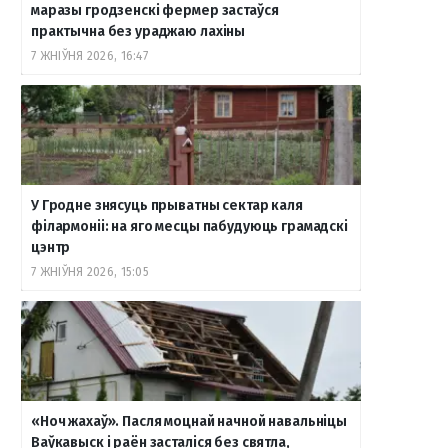
маразы гродзенскі фермер застаўся
практычна без ураджаю лахіны
7 ЖНІЎНЯ 2026, 16:47
У Гродне знясуць прыватны сектар каля
філармоніі: на яго месцы пабудуюць грамадскі
цэнтр
7 ЖНІЎНЯ 2026, 15:05
«Ноч жахаў». Пасля моцнай начной навальніцы
Ваўкавыск і раён засталіся без святла,