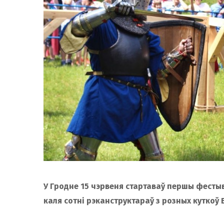
У Гродне 15 чэрвеня стартаваў першы фесты
каля сотні рэканструктараў з розных куткоў Б