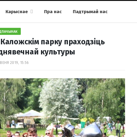
Карыснае
Пра нас
Падтрымай нас
ДПАЧЫНАК
 Каложскім парку праходзіць
днявечнай культуры
ВЕНЯ 2019, 15:56