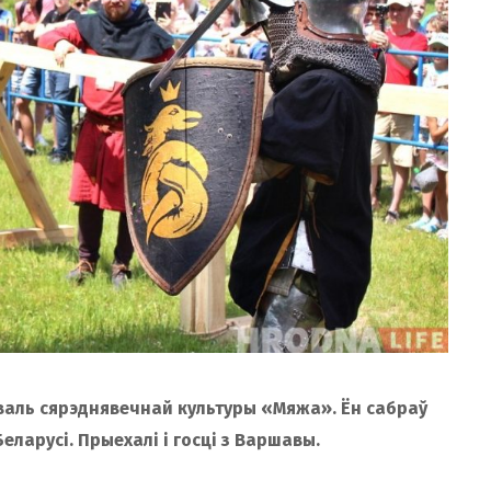
валь сярэднявечнай культуры «Мяжа». Ён сабраў
еларусі. Прыехалі і госці з Варшавы.