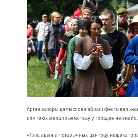
Арганізатары адмыслова абралі фестывальнай
для такіх мерапрыемстваў у горадзе не знайсц
«Гэта адзін з гістарычных цэнтраў нашага гор