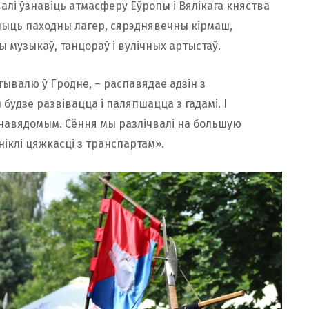
лі ўзнавіць атмасферу Еўропы і Вялікага княства
ачыць паходны лагер, сярэднявечны кірмаш,
ы музыкаў, танцораў і вулічных артыстаў.
ывалю ў Гродне, – распавядае адзін з
н будзе развівацца і паляпшацца з гадамі. І
тнавядомым. Сёння мы разлічвалі на большую
зніклі цяжкасці з транспартам».