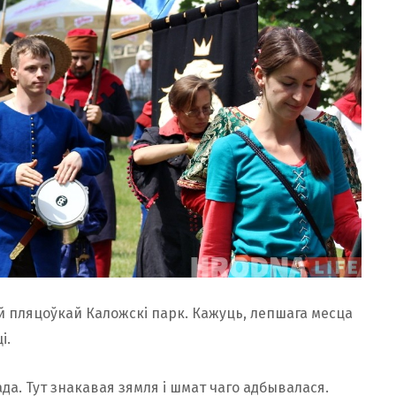
 пляцоўкай Каложскі парк. Кажуць, лепшага месца
і.
ада. Тут знакавая зямля і шмат чаго адбывалася.