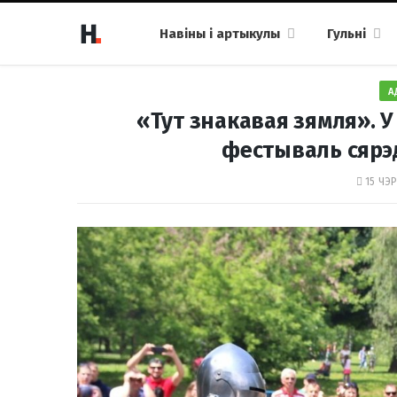
Навіны і артыкулы
Гульні
А
«Тут знакавая зямля». У
фестываль сярэ
15 ЧЭР