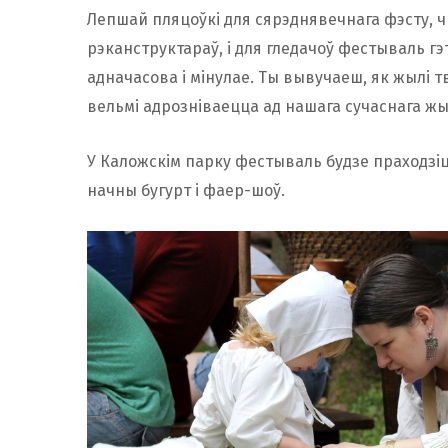
Лепшай пляцоўкі для сярэднявечнага фэсту, чы
рэканструктараў, і для гледачоў фестываль гэ
адначасова і мінулае. Ты вывучаеш, як жылі тва
вельмі адрозніваецца ад нашага сучаснага жы
У Каложскім парку фестываль будзе праходзіц
начны бугурт і фаер-шоў.