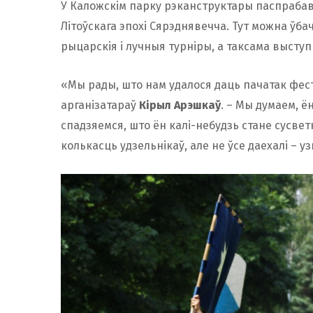
У Каложскім парку рэканструктары паспрабава
Літоўскага эпохі Сярэднявечча. Тут можна ўб
рыцарскія і лучныя турніры, а таксама выступ
«Мы рады, што нам удалося даць пачатак фест
арганізатараў
Кірыл Арэшкаў
. – Мы думаем, ё
спадзяемся, што ён калі-небудзь стане сусве
колькасць удзельнікаў, але не ўсе даехалі – у