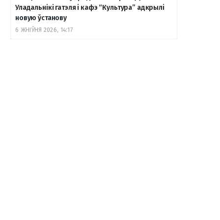
Уладальнікі гатэля і кафэ “Культура” адкрылі
новую ўстанову
6 ЖНІЎНЯ 2026, 14:17