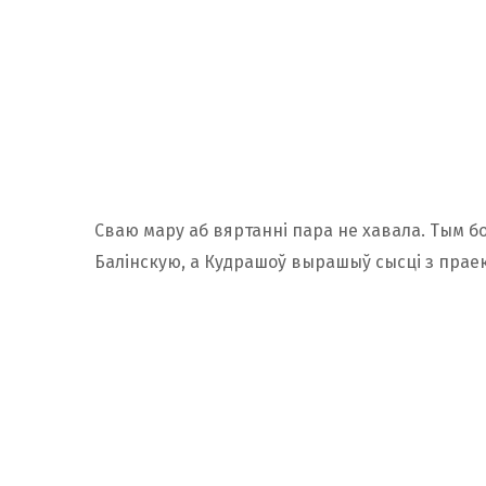
Сваю мару аб вяртанні пара не хавала. Тым б
Балінскую, а Кудрашоў вырашыў сысці з праек