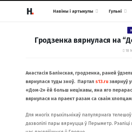
Навіны і артыкулы
Гульні
Гродзенка вярнулася на “Д
18 
Анастасія Балінская, гродзенка, раней ўдзел
вярнулася туды зноў. Партал
s13.ru
звярнуў у
«Дом-2» ёй больш нецікавы, яна яго перарасл
вярнулася на праект разам са сваім хлопцам
Для многіх прыхільнікаў папулярнага телешоў
дазволілі пары вярнуцца ў Перыметр. Рэаліці я
час пасяліўшыся ў Гродне.