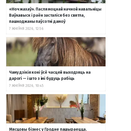
«Ноч жахаў». Пасля моцнай начной навальніцы
Ваўкавыск і раён засталіся без святла,
пашкоджаны паўсотні дамоў
7 ЖНІЎНЯ 2026, 12:56
Чаму дзікія коні ўсё часцей выходзяць на
дарогі — і што з імі будуць рабіць
7 ЖНІЎНЯ 2026, 10:45
Мясцовы бізнес у Гродне пашыраецца.