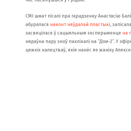
СМІ шмат пісалі пра гарадзенку Анастасію Бал
абуралася
наконт няўдалай пластыкі
, запісал
засвяцілася ў сацыяльным эксперыменце
на 
нядаўна пару зноў паклікалі на “Дом-2”. У эфі
цяжкіх калецтваў, якія нанёс яе жаніху Аляк