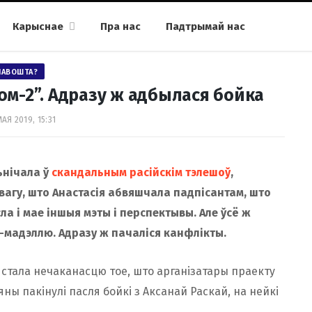
Карыснае
Пра нас
Падтрымай нас
НАВОШТА?
ом-2”. Адразу ж адбылася бойка
МАЯ 2019, 15:31
ьнічала ў
скандальным расійскім тэлешоў
,
вагу, што Анастасія абвяшчала падпісантам, што
а і мае іншыя мэты і перспектывы. Але ўсё ж
-мадэллю. Адразу ж пачаліся канфлікты.
 стала нечаканасцю тое, што арганізатары праекту
ны пакінулі пасля бойкі з Аксанай Раскай, на нейкі