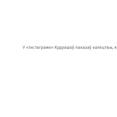
У «Інстаграме» Кудрашоў паказаў калецтвы, я