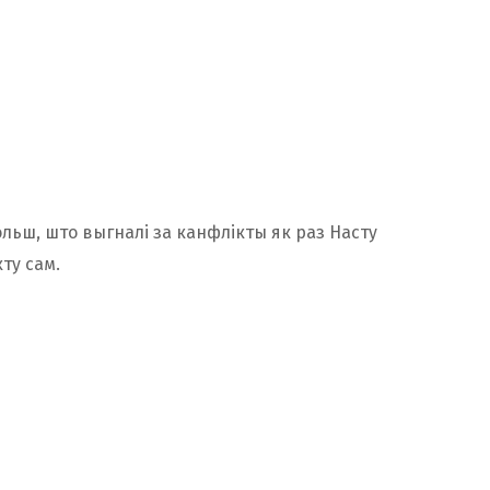
ольш, што выгналі за канфлікты як раз Насту
ту сам.