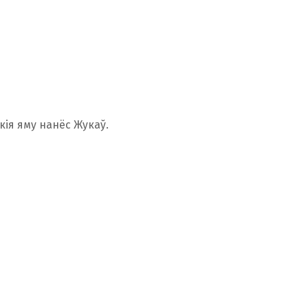
кія яму нанёс Жукаў.