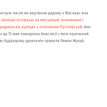
інскую пасля яе вяртання дадому з Масквы: яна
а
вялікае інтэрвью на мясцовым тэлеканале
і
гродненскіх вуліцах з псіхолагам Русіноўскай
. Але
ры ад 13 мая паводзіны Анастасіі стала прычынай
сею Кудрашову удзельнік праекта Раман Жукаў.