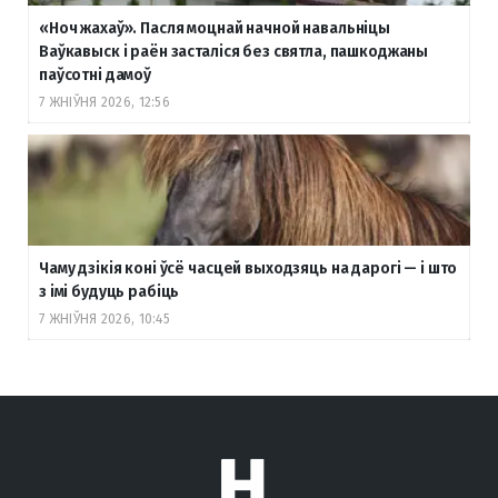
«Ноч жахаў». Пасля моцнай начной навальніцы
Ваўкавыск і раён засталіся без святла, пашкоджаны
паўсотні дамоў
7 ЖНІЎНЯ 2026, 12:56
Чаму дзікія коні ўсё часцей выходзяць на дарогі — і што
з імі будуць рабіць
7 ЖНІЎНЯ 2026, 10:45