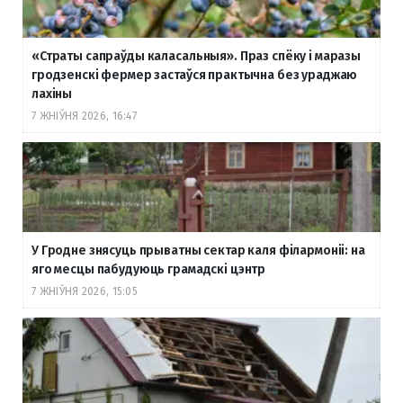
«Страты сапраўды каласальныя». Праз спёку і маразы
гродзенскі фермер застаўся практычна без ураджаю
лахіны
7 ЖНІЎНЯ 2026, 16:47
У Гродне знясуць прыватны сектар каля філармоніі: на
яго месцы пабудуюць грамадскі цэнтр
7 ЖНІЎНЯ 2026, 15:05