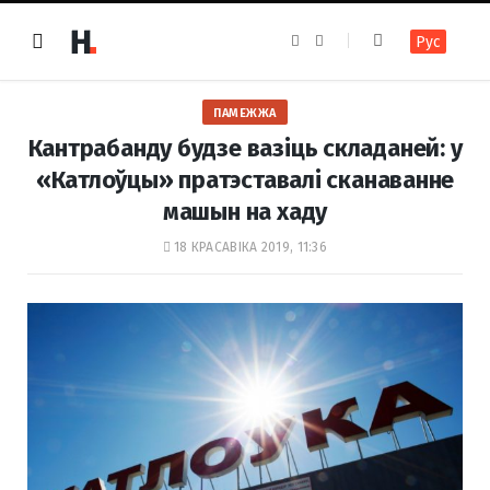
F
I
Рус
a
n
c
s
e
t
b
a
o
g
ПАМЕЖЖА
o
r
k
a
Кантрабанду будзе вазіць складаней: у
m
«Катлоўцы» пратэставалі сканаванне
машын на хаду
18 КРАСАВІКА 2019, 11:36