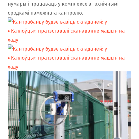
нумары і працаваць у комплексе з тэхнічнымі
сродкамі памежнага кантролю.