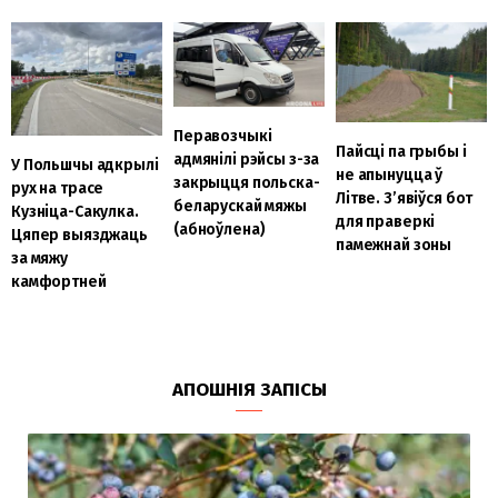
Перавозчыкі
Пайсці па грыбы і
адмянілі рэйсы з-за
У Польшчы адкрылі
не апынуцца ў
закрыцця польска-
рух на трасе
Літве. З’явіўся бот
беларускай мяжы
Кузніца-Сакулка.
для праверкі
(абноўлена)
Цяпер выязджаць
памежнай зоны
за мяжу
камфортней
АПОШНІЯ ЗАПІСЫ