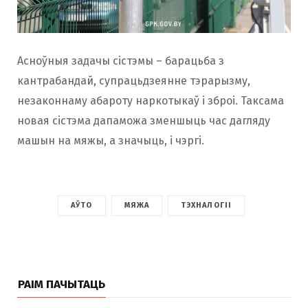
Асноўныя задачы сістэмы – барацьба з
кантрабандай, супрацьдзеянне тэрарызму,
незаконнаму абароту наркотыкаў і зброі. Таксама
новая сістэма дапаможа зменшыць час дагляду
машын на мяжы, а значыць, і чэргі.
АЎТО
МЯЖА
ТЭХНАЛОГІІ
РАІМ ПАЧЫТАЦЬ