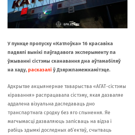
У пункце пропуску «Катлоўка» 16 красавіка
падвялі вынікі паўгадавога эксперыменту па
ўжыванні сістэмы сканавання дна аўтамабіляў
на хаду,
расказалі
ў Дзяржпамежкамітэце.
Адкрытае акцыянернае таварыства «АГАТ-сістэмы
кіравання» распрацавала сістэму, якая дазваляе
аддалена візуальна даследаваць дно
транспартнага сродку без яго спынення. Яе
магчымасці дазваляюць запісваць на відэа і
рабіць здымкі доследных аб’ектаў, счытваць