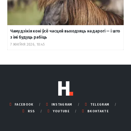
Чаму дзікія коні ўсё часцей выходзяць на дарогі — і што
з імі будуць рабіць
7 ЖНІЎНЯ 2026, 10:45
FACEBOOK
INSTAGRAM
TELEGRAM
RSS
YOUTUBE
ВКОНТАКТЕ