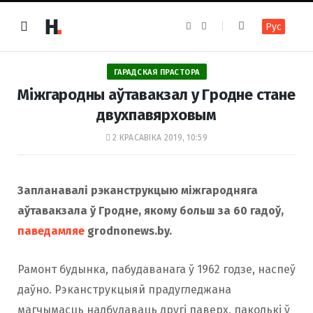
F
I
Рус
a
n
c
s
e
t
b
a
o
g
ГАРАДСКАЯ ПРАСТОРА
o
r
k
a
Міжгародны аўтавакзал у Гродне стане
m
двухпавярховым
2 КРАСАВІКА 2019, 10:59
Запланавалі рэканструкцыю міжгародняга
аўтавакзала ў Гродне, якому больш за 60 гадоў,
паведамляе
grodnonews.by.
Рамонт будынка, пабудаванага ў 1962 годзе, наспеў
даўно. Рэканструкцыяй прадугледжана
магчымасць надбудаваць другі паверх, паколькі ў