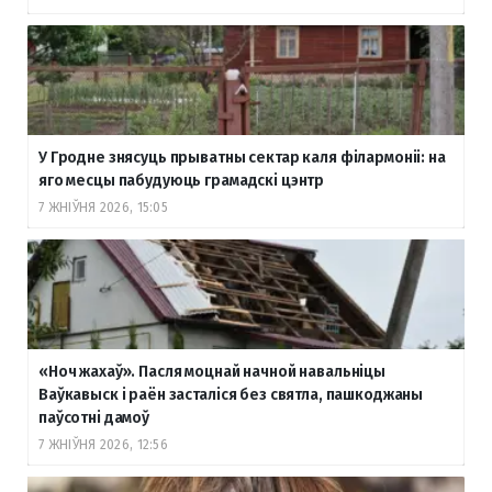
У Гродне знясуць прыватны сектар каля філармоніі: на
яго месцы пабудуюць грамадскі цэнтр
7 ЖНІЎНЯ 2026, 15:05
«Ноч жахаў». Пасля моцнай начной навальніцы
Ваўкавыск і раён засталіся без святла, пашкоджаны
паўсотні дамоў
7 ЖНІЎНЯ 2026, 12:56