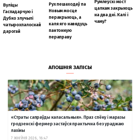
Румлёўскі мост
Рух пешаходаў па
Вуліцы
цалкам закрыюць
Новым мосце
Гаспадарчую і
на два дні. Калі і
перакрыюць, а
Дубко злучылі
чаму?
каля яго навядуць
чатырохпалоснай
пантонную
дарогай
пераправу
АПОШНІЯ ЗАПІСЫ
«Страты сапраўды каласальныя». Праз спёку і маразы
гродзенскі фермер застаўся практычна без ураджаю
лахіны
7 ЖНІЎНЯ 2026, 16:47