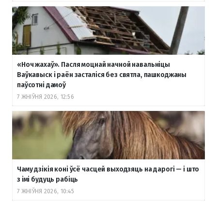
«Ноч жахаў». Пасля моцнай начной навальніцы
Ваўкавыск і раён засталіся без святла, пашкоджаны
паўсотні дамоў
7 ЖНІЎНЯ 2026, 12:56
Чаму дзікія коні ўсё часцей выходзяць на дарогі — і што
з імі будуць рабіць
7 ЖНІЎНЯ 2026, 10:45