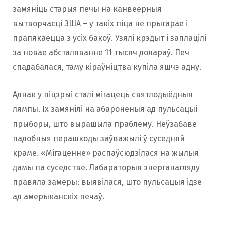
замяніць старыя печы на ​​канвеерныя
вытворчасці ЗША – у такіх піца не прыгарае і
прапякаецца з усіх бакоў. Узялі крэдыт і заплацілі
за новае абсталяванне 11 тысяч долараў. Печ
спадабалася, таму кіраўніцтва купіла яшчэ адну.
Аднак у піцэрыі сталі мігацець святлодыёдныя
лямпы. Іх замянілі на абароненыя ад пульсацыі
прыборы, што вырашыла праблему. Неўзабаве
падобныя перашкоды заўважылі ў суседняй
краме. «Мігаценне» распаўсюдзілася на жылыя
дамы па суседстве. Лабараторыя энерганагляду
правяла замеры: выявілася, што пульсацыя ідзе
ад амерыканскіх печаў.