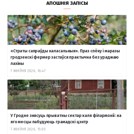
АПОШНІЯ ЗАПІСЫ
«Страты сапраўды каласальныя». Праз спёку і маразы
гродзенскі фермер застаўся практычна без ураджаю
лахіны
7 ЖНІЎНЯ 2026, 16:47
У Гродне знясуць прыватны сектар каля філармоніі: на
яго месцы пабудуюць грамадскі цэнтр
7 ЖНІЎНЯ 2026, 15:05