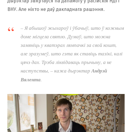
дырэктар звяртаўся па дапамогу ў расійскія НДІ і
ВНУ. Але ніхто не даў дакладнага рашэння.
–
Я абышоў жыхароў і ўбачыў, што ў кожным
доме мігцела святло. Думаў, што можна
замяніць у кватэрах лямпачкі за свой кошт,
але зразумеў, што гэта як ставіць тазікі, калі
цячэ дах. Трэба ліквідаваць прычыну, а не
наступствы,
– кажа дырэктар
Андрэй
Вялента
.