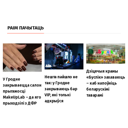
РАІМ ПАЧЫТАЦЬ
Дзіцячыя крамы
Нешта пайшло не
«Буслік» захаваюць
У Гродне
так: у Гродне
– каб напоўніць
закрываецца салон
закрываюць бар
беларускімі
прыгажосці
VIP, які толькі
таварамі
MakeUpLab – да яго
адкрыўся
прыходзілі з ДФР