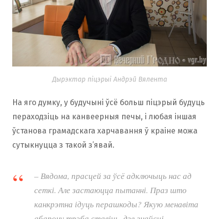
Дырэктар піцэрыі Андрэй Вялента
На яго думку, у будучыні ўсё больш піцэрый будуць
пераходзіць на канвеерныя печы, і любая іншая
ўстанова грамадскага харчавання ў краіне можа
сутыкнуцца з такой з’явай.
– Вядома, прасцей за ўсё адключыць нас ад
сеткі. Але застаюцца пытанні. Праз што
канкрэтна ідуць перашкоды? Якую менавіта
абарону трэба ставіць, дзе знайсці