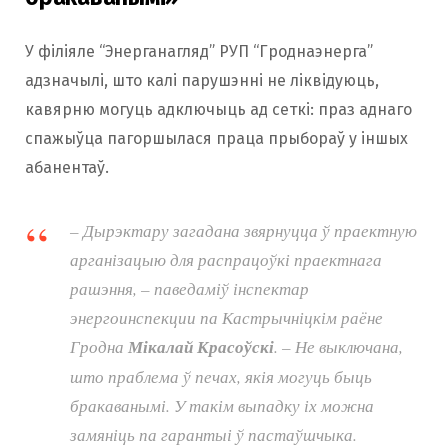
У філіяле “Энерганагляд” РУП “Гроднаэнерга”
адзначылі, што калі парушэнні не ліквідуюць,
кавярню могуць адключыць ад сеткі: праз аднаго
спажыўца пагоршылася праца прыбораў у іншых
абанентаў.
–
Дырэктару загадана звярнуцца ў праектную
арганізацыю для распрацоўкі праектнага
рашэння,
– паведаміў інспектар
энергоинспекции па Кастрычніцкім раёне
Гродна
Мікалай Красоўскі
. –
Не выключана,
што праблема ў печах, якія могуць быць
бракаванымі. У такім выпадку іх можна
замяніць па гарантыі ў пастаўшчыка.