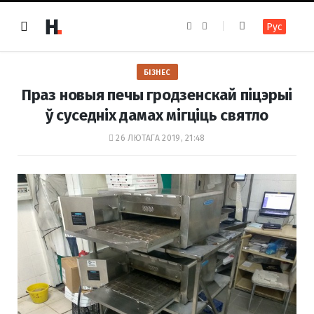
F
I
Рус
a
n
c
s
e
t
b
a
o
g
БІЗНЕС
o
r
k
a
Праз новыя печы гродзенскай піцэрыі
m
ў суседніх дамах мігціць святло
26 ЛЮТАГА 2019, 21:48