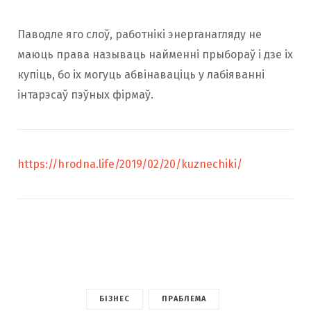
Паводле яго слоў, работнікі энерганагляду не
маюць права называць найменні прыбораў і дзе іх
купіць, бо іх могуць абвінаваціць у лабіяванні
інтарэсаў пэўных фірмаў.
https://hrodna.life/2019/02/20/kuznechiki/
БІЗНЕС
ПРАБЛЕМА