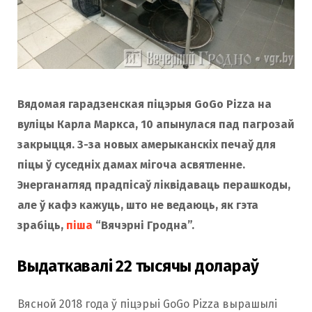
Вядомая гарадзенская піцэрыя GoGo Pizza на
вуліцы Карла Маркса, 10 апынулася пад пагрозай
закрыцця. З-за новых амерыканскіх печаў для
піцы ў суседніх дамах мігоча асвятленне.
Энерганагляд прадпісаў ліквідаваць перашкоды,
але ў кафэ кажуць, што не ведаюць, як гэта
зрабіць,
піша
“Вячэрні Гродна”.
Выдаткавалі 22 тысячы долараў
Вясной 2018 года ў піцэрыі GoGo Pizza вырашылі