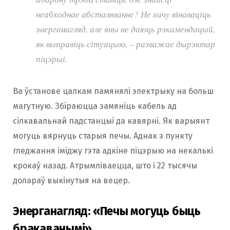
неабходнае абсталяванне? Не хачу вінаваціць
энерганагляд, але яны не даюць рэкамендацый,
як выправіць сітуацыю,
– разважае дырэктар
піцэрыі.
Ва ўстанове цалкам памянялі электрыку на больш
магутную. Збіраюцца замяніць кабель ад
сілкавальнай падстанцыі да кавярні. Як варыянт
могуць вярнуць старыя печы. Аднак з пункту
гледжання іміджу гэта адкіне піцэрыю на некалькі
крокаў назад. Атрымліваецца, што і 22 тысячы
долараў выкінутыя на вецер.
Энерганагляд: «Печы могуць быць
бракаванымі»