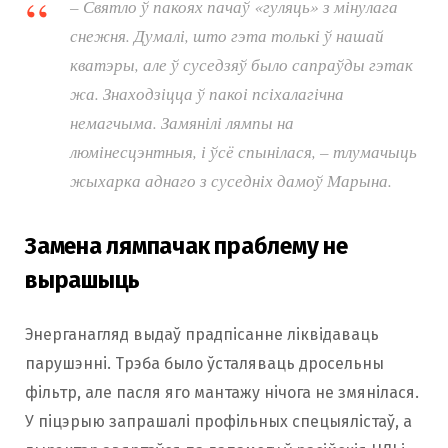
– Святло ў пакоях пачаў «гуляць» з мінулага
снежня. Думалі, што гэта толькі ў нашай
кватэры, але ў суседзяў было сапраўды гэтак
жа. Знаходзіцца ў пакоі псіхалагічна
немагчыма. Замянілі лямпы на
люмінесцэнтныя, і ўсё спынілася
, – тлумачыць
жыхарка аднаго з суседніх дамоў Марына.
Замена лямпачак праблему не
вырашыць
Энерганагляд выдаў прадпісанне ліквідаваць
парушэнні. Трэба было ўсталяваць дросельны
фільтр, але пасля яго мантажу нічога не змянілася.
У піцэрыю запрашалі профільных спецыялістаў, а