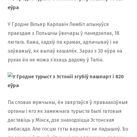
У Гродне Вільяр Карлавіч Лембіт апынуўся
праездам з Польшчы ўвечары ў панядзелак, 18
лютага. Кажа, хадзіў па крамах, адпачываў і не
заўважыў, як выпаў кашалёк. Зараз з 30 еўра на
руках ён не можа з’ехаць дадому ў Талін.
Па словах мужчыны, ён звяртаўся ў праваахоўныя
органы і яго як замежнага турыста былі гатовыя
даставіць у Мінск, дзе знаходзіцца Эстонская
амбасада. Але госцю гэты варыянт не падышоў. Бо