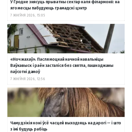
У Гродне знясуць прыватны сектар каля філармоніі: на
яго месцы пабудуюць грамадскі цэнтр
7 ЖНІЎНЯ 2026, 15:05
«Ноч жахаў». Пасля моцнай начной навальніцы
Ваўкавыск і раён засталіся без святла, пашкоджаны
паўсотні дамоў
7 ЖНІЎНЯ 2026, 12:56
Чаму дзікія коні ўсё часцей выходзяць на дарогі — і што
з імі будуць рабіць