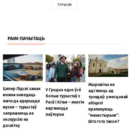
ТУРЫЗМ
РАІМ ПАЧЫТАЦЬ
Жыровічы не
Цяпер Лідскі замак
У Гродна едзе ўсё
адстаюць ад
можна наведаць
больш турыстаў з
трэндаў: у мясцовай
яшчэ да адкрыцця
Расіі і Кітая – многія
абіцелі
музея – турыстаў
вяртаюцца
прапануюць
запрашаюць на
паўторна
“манастырынг”.
экскурсію на
Што гэта такое?
досвітку