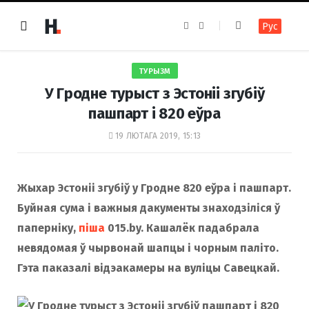
F
I
Рус
a
n
c
s
e
t
b
a
o
g
ТУРЫЗМ
o
r
k
a
У Гродне турыст з Эстоніі згубіў
m
пашпарт і 820 еўра
19 ЛЮТАГА 2019, 15:13
Жыхар Эстоніі згубіў у Гродне 820 еўра і пашпарт.
Буйная сума і важныя дакументы знаходзіліся ў
паперніку,
піша
015.by. Кашалёк падабрала
невядомая ў чырвонай шапцы і чорным паліто.
Гэта паказалі відэакамеры на вуліцы Савецкай.