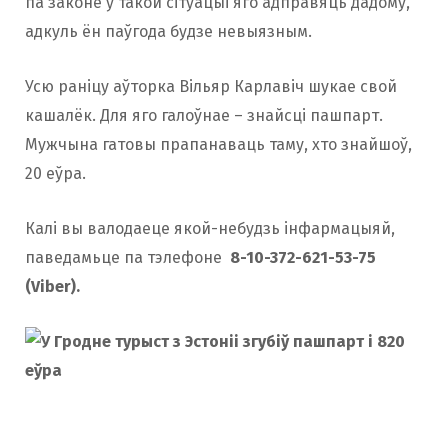
па законе ў такой сітуацыі яго адправяць дадому,
адкуль ён паўгода будзе невыязным.
Усю раніцу аўторка Вільяр Карлавіч шукае свой
кашалёк. Для яго галоўнае – знайсці пашпарт.
Мужчына гатовы прапанаваць таму, хто знайшоў,
20 еўра.
Калі вы валодаеце якой-небудзь інфармацыяй,
паведамьце па тэлефоне
8-10-372-621-53-75
(Viber).