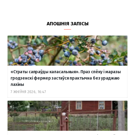
АПОШНІЯ ЗАПІСЫ
«Страты сапраўды каласальныя». Праз спёку і маразы
гродзенскі фермер застаўся практычна без ураджаю
лахіны
7 ЖНІЎНЯ 2026, 16:47