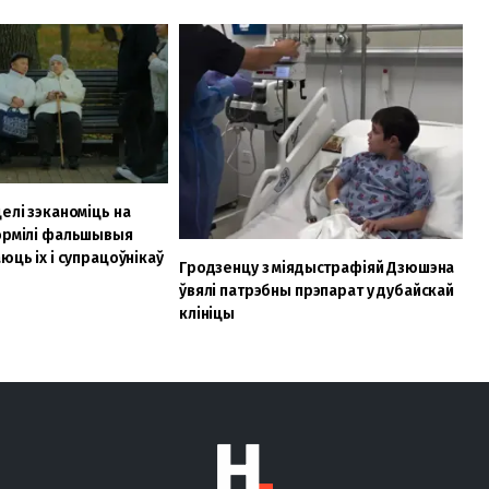
елі зэканоміць на
формілі фальшывыя
юць іх і супрацоўнікаў
Гродзенцу з міядыстрафіяй Дзюшэна
ўвялі патрэбны прэпарат у дубайскай
клініцы