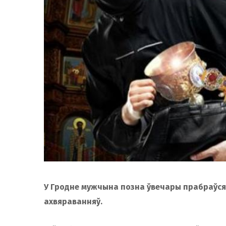
У Гродне мужчына позна ўвечары прабраўся 
ахвяраванняў.