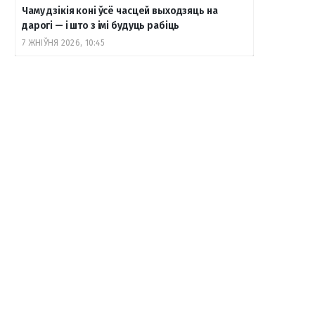
Чаму дзікія коні ўсё часцей выходзяць на
дарогі — і што з імі будуць рабіць
7 ЖНІЎНЯ 2026, 10:45