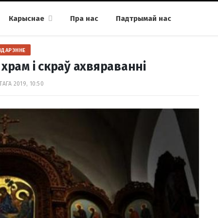
Карыснае
Пра нас
Падтрымай нас
ЗДАРЭННЕ
 храм і скраў ахвяраванні
АГА 2019, 10:50