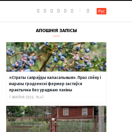
F
I
T
R
Y
В
Рус
a
n
e
S
o
к
c
s
l
S
u
о
e
t
e
T
н
b
a
g
u
т
АПОШНІЯ ЗАПІСЫ
o
g
r
b
а
o
r
a
e
к
k
a
m
т
m
е
«Страты сапраўды каласальныя». Праз спёку і
маразы гродзенскі фермер застаўся
практычна без ураджаю лахіны
7 ЖНІЎНЯ 2026, 16:47