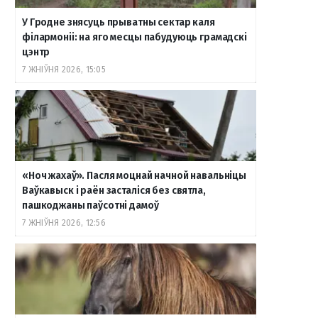
У Гродне знясуць прыватны сектар каля
філармоніі: на яго месцы пабудуюць грамадскі
цэнтр
7 ЖНІЎНЯ 2026, 15:05
«Ноч жахаў». Пасля моцнай начной навальніцы
Ваўкавыск і раён засталіся без святла,
пашкоджаны паўсотні дамоў
7 ЖНІЎНЯ 2026, 12:56