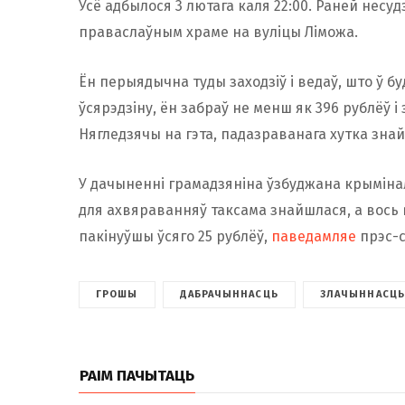
Усё адбылося 3 лютага каля 22:00. Раней несу
праваслаўным храме на вуліцы Ліможа.
Ён перыядычна туды заходзіў і ведаў, што ў 
ўсярэдзіну, ён забраў не менш як 396 рублёў і
Нягледзячы на гэта, падазраванага хутка знай
У дачыненні грамадзяніна ўзбуджана крыміна
для ахвяраванняў таксама знайшлася, а вось
пакінуўшы ўсяго 25 рублёў,
паведамляе
прэс-с
ГРОШЫ
ДАБРАЧЫННАСЦЬ
ЗЛАЧЫННАСЦЬ
РАІМ ПАЧЫТАЦЬ