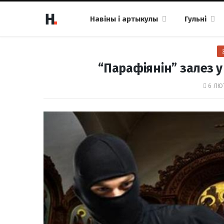
Навіны і артыкулы
Гульні
“Парафіянін” залез у
6 ЛЮТ