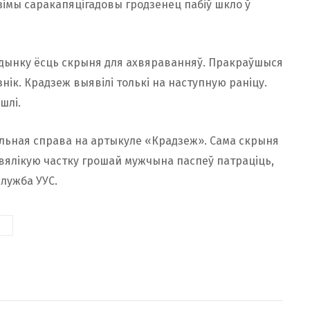
дзімы саракапяцігадовы гродзенец пабіў шкло ў
будынку ёсць скрыня для ахвяраванняў. Пракраўшыся
 знік. Крадзеж выявілі толькі на наступную раніцу.
шлі.
льная справа на артыкуле «Крадзеж». Сама скрыня
 вялікую частку грошай мужчына паспеў патраціць,
лужба УУС.