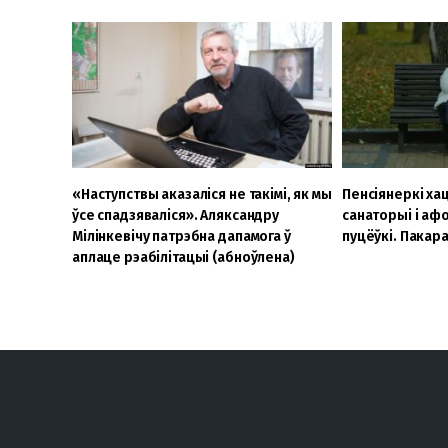
«Наступствы аказаліся не такімі, як мы
Пенсіянеркі хац
ўсе спадзяваліся». Аляксандру
санаторыі і а
Мілінкевічу патрэбна дапамога ў
пуцёўкі. Пакара
аплаце рэабілітацыі (абноўлена)