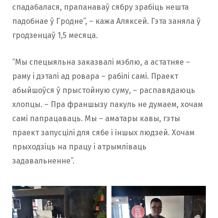
спадабалася, прапанаваў сябру зрабіць нешта
падобнае ў Гродне”, – кажа Аляксей. Гэта заняла ў
гродзенцаў 1,5 месяца.
“Мы спецыяльна заказвалі мэблю, а астатняе –
раму і дэталі ад ровара – рабілі самі. Праект
абыйшоўся ў прыстойную суму, – распавядаюць
хлопцы. – Пра франшызу пакуль не думаем, хочам
самі папрацаваць. Мы – аматары кавы, гэты
праект запусцілі для сябе і іншых людзей. Хочам
прыходзіць на працу і атрымліваць
задавальненне”.