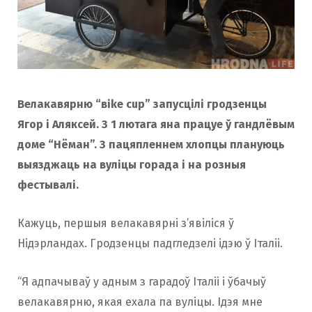
Велакавярню “вike cup” запусцілі гродзенцы
Ягор і Аляксей. З 1 лютага яна працуе ў гандлёвым
доме “Нёман”. З пацяпленнем хлопцы плануюць
выязджаць на вуліцы горада і на розныя
фестывалі.
Кажуць, першыя велакавярні з’явіліся ў
Нідэрландах. Гродзенцы падгледзелі ідэю ў Італіі.
“Я адпачываў у адным з гарадоў Італіі і ўбачыў
велакавярню, якая ехала па вуліцы. Ідэя мне