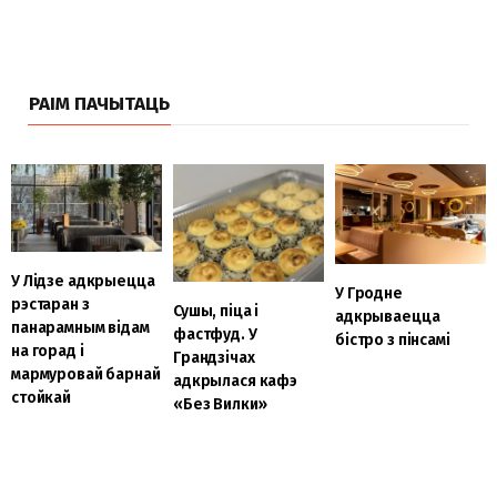
РАІМ ПАЧЫТАЦЬ
У Лідзе адкрыецца
У Гродне
рэстаран з
Сушы, піца і
адкрываецца
панарамным відам
фастфуд. У
бістро з пінсамі
на горад і
Грандзічах
мармуровай барнай
адкрылася кафэ
стойкай
«Без Вилки»