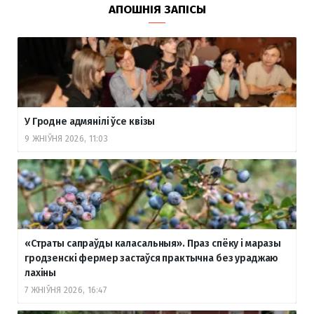
АПОШНІЯ ЗАПІСЫ
У Гродне адмянілі ўсе квізы
9 ЖНІЎНЯ 2026, 11:03
«Страты сапраўды каласальныя». Праз спёку і маразы
гродзенскі фермер застаўся практычна без ураджаю
лахіны
7 ЖНІЎНЯ 2026, 16:47