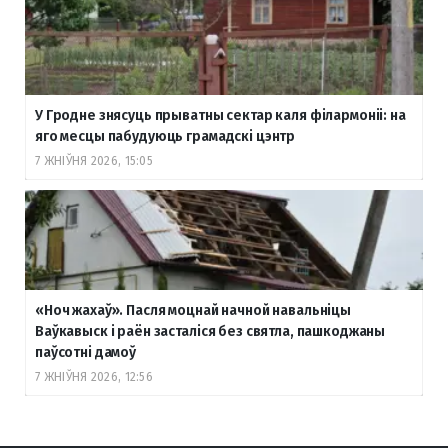
У Гродне знясуць прыватны сектар каля філармоніі: на
яго месцы пабудуюць грамадскі цэнтр
7 ЖНІЎНЯ 2026, 15:05
«Ноч жахаў». Пасля моцнай начной навальніцы
Ваўкавыск і раён засталіся без святла, пашкоджаны
паўсотні дамоў
7 ЖНІЎНЯ 2026, 12:56