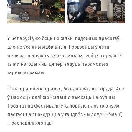
У Беларусі ўжо ёсць некалькі падобных праектаў,
але не ўсе яны мабільныя. Гродзенцы ў летні
перыяд плануюць выязджаць на вуліцы горада. З
гэтай нагоды яны цяпер вядуць перамовы з
гарвыканкамам.
“Гэта працаёмкі працэс, бо навінка для горада. Але
ў нас ёсць вялікае жаданне выехаць на вуліцы
Гродна і на фестывалі. У халодную пару плануем
пастаянна знаходзіцца ў гандлёвым доме “Нёман”,
– распавялі хлопцы.