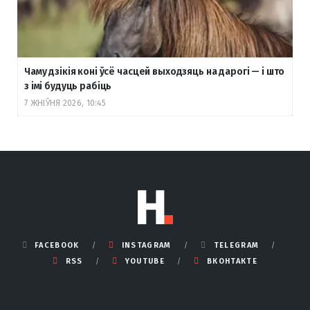
Чаму дзікія коні ўсё часцей выходзяць на дарогі — і што
з імі будуць рабіць
7 ЖНІЎНЯ 2026, 10:45
FACEBOOK
INSTAGRAM
TELEGRAM
RSS
YOUTUBE
ВКОНТАКТЕ