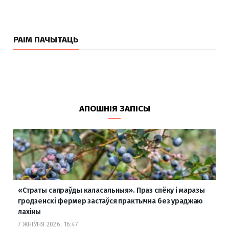
РАІМ ПАЧЫТАЦЬ
АПОШНІЯ ЗАПІСЫ
«Страты сапраўды каласальныя». Праз спёку і маразы
гродзенскі фермер застаўся практычна без ураджаю
лахіны
7 ЖНІЎНЯ 2026, 16:47