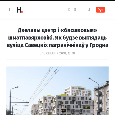
F
I
Рус
a
n
c
s
e
t
b
a
o
g
Дзелавы цэнтр і «бясшвовыя»
o
r
k
a
шматпавярховікі. Як будзе выглядаць
m
вуліца Савецкіх пагранічнікаў у Гродна
13 СНЕЖНЯ 2018, 12:48