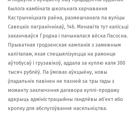
былога камбіната школьнага харчавання
Кастрычніцкага раёна, размешчанага па вуліцы
Савецкіх пагранічнікаў, 146. Менавіта тут калісьці
заканчваўся Гродна і пачыналася вёска Ласосна.
Прыватная гродзенская кампанія з замежным
капіталам, якая спецыялізуецца на рамонце
аўтобусаў і грузавікоў, аддала за куплю каля 300
тысяч рублёў. Па ўмовах аўкцыёну, новы
ўладальнік павінен не пазней за тры гады з
моманту заключэння дагавора куплі-продажу
адкрыць адміністрацыйны гандлёвы аб’ект або
кропку для абслугоўвання насельніцтва.