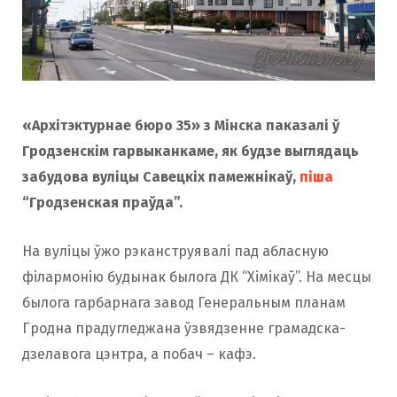
«Архітэктурнае бюро 35» з Мінска паказалі ў
Гродзенскім гарвыканкаме, як будзе выглядаць
забудова вуліцы Савецкіх памежнікаў,
піша
“Гродзенская праўда”.
На вуліцы ўжо рэканструявалі пад абласную
філармонію будынак былога ДК “Хімікаў”. На месцы
былога гарбарнага завод Генеральным планам
Гродна прадугледжана ўзвядзенне грамадска-
дзелавога цэнтра, а побач – кафэ.