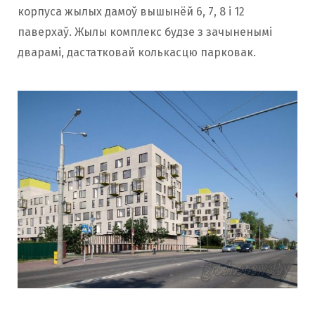
корпуса жылых дамоў вышынёй 6, 7, 8 і 12
паверхаў. Жылы комплекс будзе з зачыненымі
дварамі, дастатковай колькасцю парковак.