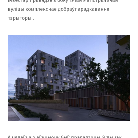
інвестар правядзе з боку гэтай магістральнай
вуліцы комплекснае добраўпарадкаванне
тэрыторыі.
А нядаўна з аўкцыёну быў прададзены будынак