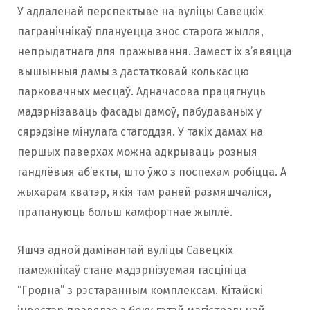
У аддаленай перспектыве на вуліцы Савецкіх
пагранічнікаў плануецца знос старога жылля,
непрыдатнага для пражывання. Замест іх з’явяцца
вышынныя дамы з дастатковай колькасцю
парковачных месцаў. Адначасова працягнуць
мадэрнізаваць фасады дамоў, пабудаваных у
сярэдзіне мінулага стагоддзя. У такіх дамах на
першых паверхах можна адкрываць розныя
гандлёвыя аб’екты, што ўжо з поспехам робіцца. А
жыхарам кватэр, якія там раней размяшчаліся,
прапануюць больш камфортнае жыллё.
Яшчэ адной дамінантай вуліцы Савецкіх
памежнікаў стане мадэрнізуемая гасцініца
“Гродна” з рэстаранным комплексам. Кітайскі