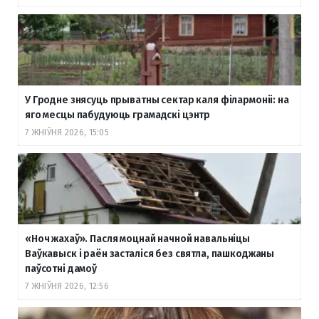
У Гродне знясуць прыватны сектар каля філармоніі: на
яго месцы пабудуюць грамадскі цэнтр
7 ЖНІЎНЯ 2026, 15:05
«Ноч жахаў». Пасля моцнай начной навальніцы
Ваўкавыск і раён засталіся без святла, пашкоджаны
паўсотні дамоў
7 ЖНІЎНЯ 2026, 12:56