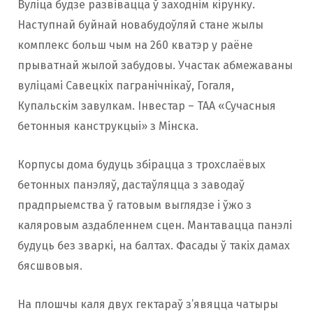
Вуліца будзе развівацца ў заходнім кірунку.
Наступнай буйнай новабудоўляй стане жылы
комплекс больш чым на 260 кватэр у раёне
прыватнай жылой забудовы. Участак абмежаваны
вуліцамі Савецкіх пагранічнікаў, Гогаля,
Купальскім завулкам. Інвестар – ТАА «Сучасныя
бетонныя канструкцыі» з Мінска.
Корпусы дома будуць збірацца з трохслаёвых
бетонных панэляў, дастаўляцца з заводаў
прадпрыемства ў гатовым выглядзе і ўжо з
каляровым аздабленнем сцен. Мантавацца панэлі
будуць без зваркі, на балтах. Фасады ў такіх дамах
бясшвовыя.
На плошчы каля двух гектараў з’явяцца чатыры