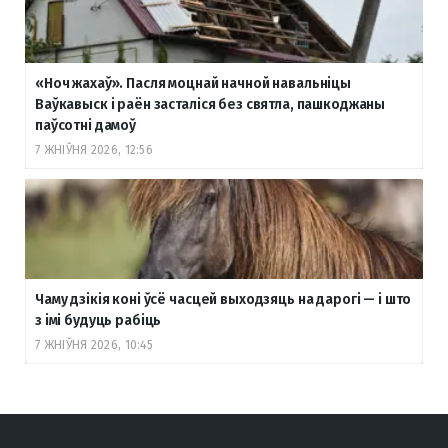
«Ноч жахаў». Пасля моцнай начной навальніцы
Ваўкавыск і раён засталіся без святла, пашкоджаны
паўсотні дамоў
7 ЖНІЎНЯ 2026, 12:56
Чаму дзікія коні ўсё часцей выходзяць на дарогі — і што
з імі будуць рабіць
7 ЖНІЎНЯ 2026, 10:45