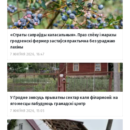
«Страты сапраўды каласальныя». Праз спёку і маразы
гродзенскі фермер застаўся практычна без ураджаю
лахіны
7 ЖНІЎНЯ 2026, 16:47
У Гродне знясуць прыватны сектар каля філармоніі: на
яго месцы пабудуюць грамадскі цэнтр
7 ЖНІЎНЯ 2026, 15:05