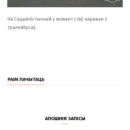
На Сацыялістычнай у момант стаў караван з
тралейбусаў.
РАІМ ПАЧЫТАЦЬ
АПОШНІЯ ЗАПІСЫ