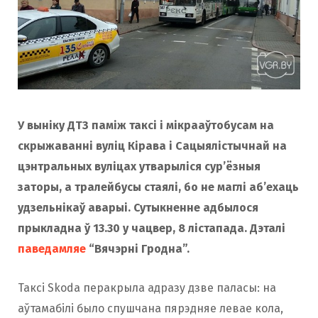
У выніку ДТЗ паміж таксі і мікрааўтобусам на
скрыжаванні вуліц Кірава і Сацыялістычнай на
цэнтральных вуліцах утварыліся сур’ёзныя
заторы, а тралейбусы стаялі, бо не маглі аб’ехаць
удзельнікаў аварыі. Сутыкненне адбылося
прыкладна ў 13.30 у чацвер, 8 лістапада. Дэталі
паведамляе
“Вячэрні Гродна”.
Таксі Skoda перакрыла адразу дзве паласы: на
аўтамабілі было спушчана пярэдняе левае кола,