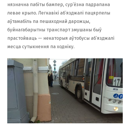
нязначна пабіты бампер, сур’ёзна падрапана
левае крыло. Легкавікі аб’язджалі пацярпелы
аўтамабіль па пешаходнай дарожцы,
буйнагабарытны транспарт змушаны быў
прастойваць — некаторыя аўтобусы аб’язджалі
месца сутыкнення па ходніку.