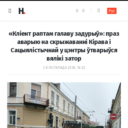
F
I
Рус
a
n
c
s
e
t
b
a
o
g
«Кліент раптам галаву задурыў»: праз
o
r
k
a
аварыю на скрыжаванні Кірава і
m
Сацыялістычнай у цэнтры ўтварыўся
вялікі затор
8 ЛІСТАПАДА 2018, 16:23