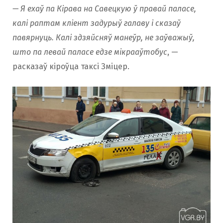
— Я ехаў па Кірава на Савецкую ў правай паласе,
калі раптам кліент задурыў галаву і сказаў
павярнуць. Калі здзяйсняў манеўр, не заўважыў,
што па левай паласе едзе мікрааўтобус
, —
расказаў кіроўца таксі Зміцер.