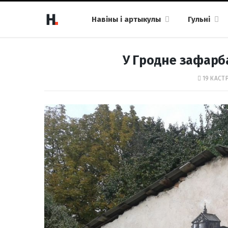
Навіны і артыкулы
Гульні
У Гродне зафарб
19 КАСТР