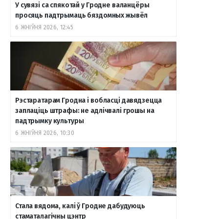
У сувязі са спякотай у Гродне валанцёры
просяць падтрымаць бяздомных жывёл
6 ЖНІЎНЯ 2026, 12:45
Рэстаратарам Гродна і вобласці давядзецца
заплаціць штрафы: не адлічвалі грошы на
падтрымку культуры
6 ЖНІЎНЯ 2026, 10:30
Стала вядома, калі ў Гродне дабудуюць
стаматалагічны цэнтр