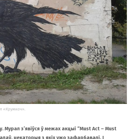
л «Крумкач».
 Мурал з’явіўся ў межах акцыі “Must Act – Must
ралаў, некаторыя з якіх ужо зафарбавалі. І