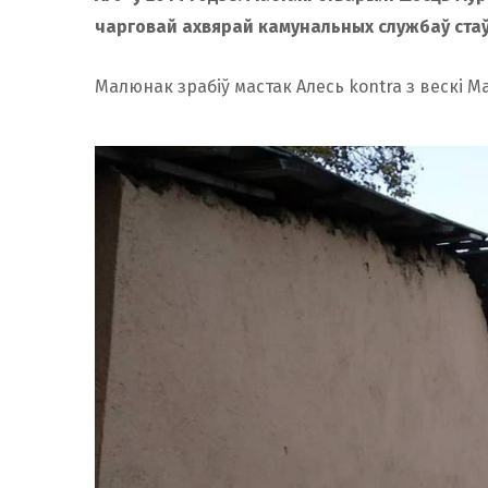
чарговай ахвярай камунальных службаў стаў
Малюнак зрабіў мастак Алесь kontra з вескі 