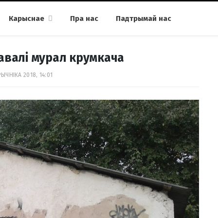
Карыснае
Пра нас
Падтрымай нас
авалі мурал крумкача
ЫЧНІКА 2018, 14:01