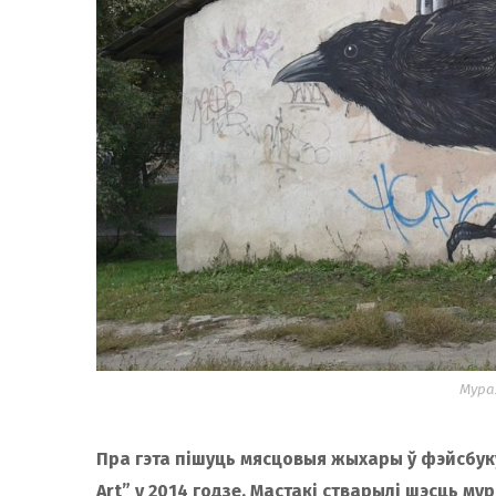
Мура
Пра гэта пішуць мясцовыя жыхары ў фэйсбуку.
Art” у 2014 годзе. Мастакі стварылі шэсць му