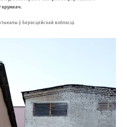
 крумкач.
Матыкалы ў Берасцейскай вобласці.