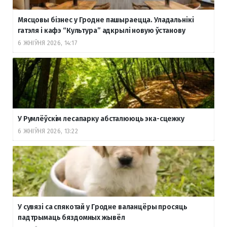
Мясцовы бізнес у Гродне пашыраецца. Уладальнікі
гатэля і кафэ “Культура” адкрылі новую ўстанову
6 ЖНІЎНЯ 2026, 14:17
У Румлёўскім лесапарку абсталююць эка-сцежку
6 ЖНІЎНЯ 2026, 13:22
У сувязі са спякотай у Гродне валанцёры просяць
падтрымаць бяздомных жывёл