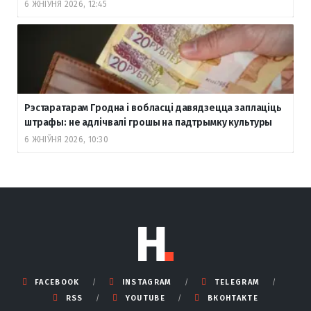
6 ЖНІЎНЯ 2026, 12:45
Рэстаратарам Гродна і вобласці давядзецца заплаціць
штрафы: не адлічвалі грошы на падтрымку культуры
6 ЖНІЎНЯ 2026, 10:30
FACEBOOK
INSTAGRAM
TELEGRAM
RSS
YOUTUBE
ВКОНТАКТЕ