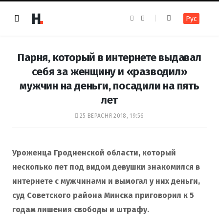
F
I
Рус
a
n
c
s
e
t
b
a
o
g
Парня, который в интернете выдавал
o
r
k
a
себя за женщину и «разводил»
m
мужчин на деньги, посадили на пять
лет
25 ВЕРАСНЯ 2018, 19:56
Уроженца Гродненской области, который
несколько лет под видом девушки знакомился в
интернете с мужчинами и вымогал у них деньги,
суд Советского района Минска приговорил к 5
годам лишения свободы и штрафу.