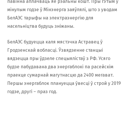
павінна аплачваць яе рэальны кошт. Пры гэтым у
мінулым годзе ў Мінэнерга заяўлялі, што з уводам
БелАЭС тарыфы на электраэнергію для
насельніцтва будуць зніжаны.
БелАЭС будуецца каля мястэчка Астравец ў
Гродзенскай вобласці. Ўзвядзенне станцыі
вядзецца пры ўдзеле спецыялістаў з РФ. Усяго
будзе пабудавана два энергаблокі па расейскім
праекце сумарнай магутнасцю да 2400 мегават.
Першы энергаблок плануецца ўвесці ў строй у 2019
годзе, другі – праз год.