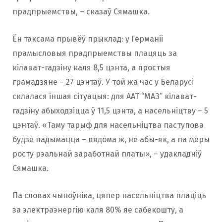
прадпрыемствы, – сказаў Сямашка.
Ён таксама прывёў прыклад: у Германіі
прамысловыя прадпрыемствы плацяць за
кілават-гадзіну каля 8,5 цэнта, а простыя
грамадзяне – 27 цэнтаў. У той жа час у Беларусі
склалася іншая сітуацыя: для ААТ “МАЗ” кілават-
гадзіну абыходзіцца ў 11,5 цэнта, а насельніцтву – 5
цэнтаў. «Таму тарыф для насельніцтва паступова
будзе падымацца – вядома ж, не абы-як, а па меры
росту рэальнай заработнай платы», – удакладніў
Сямашка.
Па словах чыноўніка, цяпер насельніцтва плаціць
за электраэнергію каля 80% яе сабекошту, а