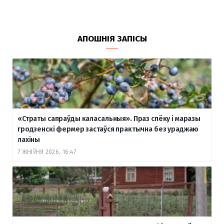
АПОШНІЯ ЗАПІСЫ
«Страты сапраўды каласальныя». Праз спёку і маразы
гродзенскі фермер застаўся практычна без ураджаю
лахіны
7 ЖНІЎНЯ 2026, 16:47