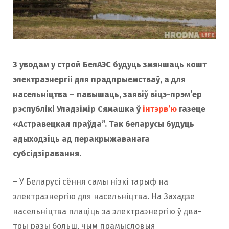
З уводам у строй БелАЭС будуць змяншаць кошт
электраэнергіі для прадпрыемстваў, а для
насельніцтва – павышаць, заявіў віцэ-прэм’ер
рэспублікі Уладзімір Сямашка ў
інтэрв’ю
газеце
«Астравецкая праўда”. Так беларусы будуць
адыходзіць ад перакрыжаванага
субсідзіравання.
– У Беларусі сёння самы нізкі тарыф на
электраэнергію для насельніцтва. На Захадзе
насельніцтва плаціць за электраэнергію ў два-
тры разы больш, чым прамысловыя