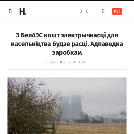
F
I
Рус
a
n
c
s
e
t
b
a
o
g
З БелАЭС кошт электрычнасці для
o
r
k
a
насельніцтва будзе расці. Адпаведна
m
заробкам
24 ЛІПЕНЯ 2018, 13:43