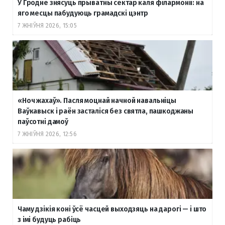
У Гродне знясуць прыватны сектар каля філармоніі: на
яго месцы пабудуюць грамадскі цэнтр
7 ЖНІЎНЯ 2026, 15:05
«Ноч жахаў». Пасля моцнай начной навальніцы
Ваўкавыск і раён засталіся без святла, пашкоджаны
паўсотні дамоў
7 ЖНІЎНЯ 2026, 12:56
Чаму дзікія коні ўсё часцей выходзяць на дарогі — і што
з імі будуць рабіць