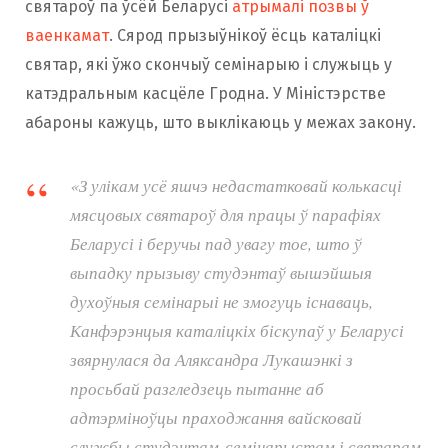
святароў па ўсёй Беларусі
атрымалі позвы ў
ваенкамат
. Сярод прызыўнікоў ёсць каталіцкі
святар, які ўжо скончыў семінарыю і служыць у
катэдральным касцёле Гродна. У Міністэрстве
абароны кажуць, што выклікаюць у межах закону.
«З улікам усё яшчэ недастатковай колькасці
мясцовых святароў для працы ў парафіях
Беларусі і беручы пад увагу тое, што ў
выпадку прызыву студэнтаў вышэйшыя
духоўныя семінарыі не змогуць існаваць,
Канфэрэнцыя каталіцкіх біскупаў у Беларусі
звярнулася да Аляксандра Лукашэнкі з
просьбай разгледзець пытанне аб
адтэрміноўцы праходжання вайсковай
службы студэнтам-семінарыстам і святарам