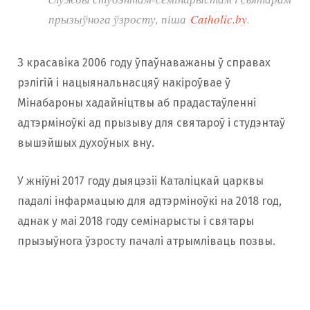
прызыўнога ўзросту, піша
Catholic.by
.
З красавіка 2006 году ўпаўнаважаны ў справах
рэлігій і нацыянальнасцяў накіроўвае ў
Мінабароны хадайніцтвы аб прадастаўленні
адтэрміноўкі ад прызыву для святароў і студэнтаў
вышэйшых духоўных вну.
У жніўні 2017 году дыяцэзіі Каталіцкай царквы
падалі інфармацыю для адтэрміноўкі на 2018 год,
аднак у маі 2018 году семінарысты і святары
прызыўнога ўзросту пачалі атрымліваць позвы.