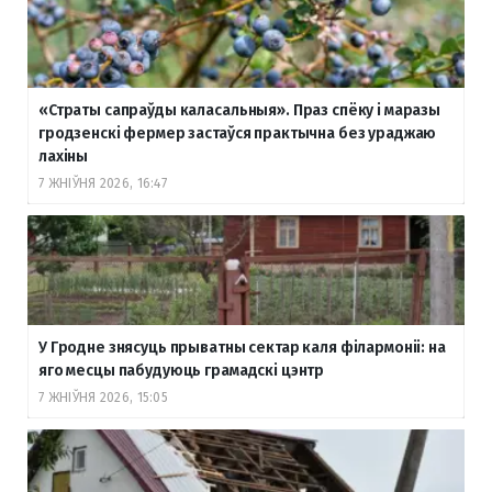
«Страты сапраўды каласальныя». Праз спёку і маразы
гродзенскі фермер застаўся практычна без ураджаю
лахіны
7 ЖНІЎНЯ 2026, 16:47
У Гродне знясуць прыватны сектар каля філармоніі: на
яго месцы пабудуюць грамадскі цэнтр
7 ЖНІЎНЯ 2026, 15:05