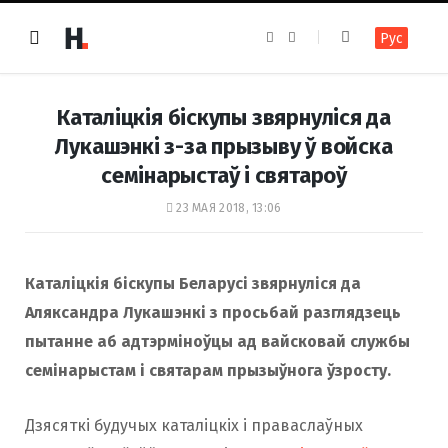
F
I
Рус
a
n
c
s
e
t
b
a
o
g
Каталіцкія біскупы звярнуліся да
o
r
k
a
Лукашэнкі з-за прызыву ў войска
m
семінарыстаў і святароў
23 МАЯ 2018, 13:06
Каталіцкія біскупы Беларусі звярнуліся да
Аляксандра Лукашэнкі з просьбай разглядзець
пытанне аб адтэрміноўцы ад вайсковай службы
семінарыстам і святарам прызыўнога ўзросту.
Дзясяткі будучых каталіцкіх і праваслаўных