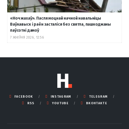
«Ноч жахаў». Пасля моцнай начной навальніцы
Ваўкавыск і раён засталіся без святла, пашкоджаны
паўсотні дамоў
7 ЖНІЎНЯ 2026, 12:56
FACEBOOK
INSTAGRAM
TELEGRAM
RSS
YOUTUBE
ВКОНТАКТЕ