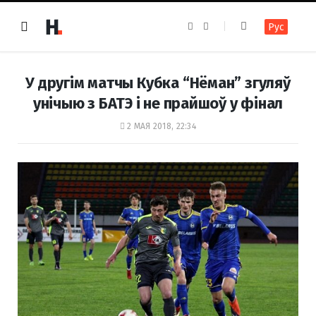
F
I
Рус
a
n
c
s
e
t
b
a
o
g
У другім матчы Кубка “Нёман” згуляў
o
r
k
a
унічыю з БАТЭ і не прайшоў у фінал
m
2 МАЯ 2018, 22:34