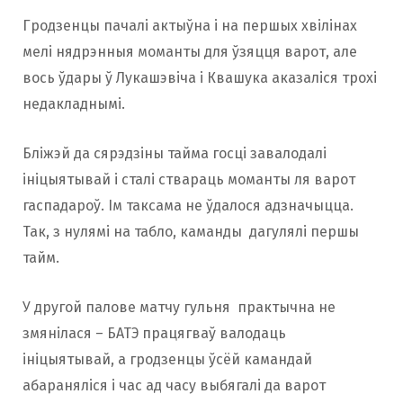
Гродзенцы пачалі актыўна і на першых хвілінах
мелі нядрэнныя моманты для ўзяцця варот, але
вось ўдары ў Лукашэвіча і Квашука аказаліся трохі
недакладнымі.
Бліжэй да сярэдзіны тайма госці завалодалі
ініцыятывай і сталі ствараць моманты ля варот
гаспадароў. Ім таксама не ўдалося адзначыцца.
Так, з нулямі на табло, каманды дагулялі першы
тайм.
У другой палове матчу гульня практычна не
змянілася – БАТЭ працягваў валодаць
ініцыятывай, а гродзенцы ўсёй камандай
абараняліся і час ад часу выбягалі да варот