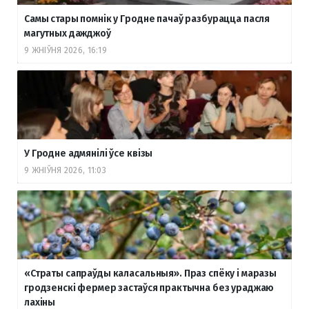
Самы стары помнік у Гродне пачаў разбурацца пасля
магутных дажджоў
9 ЖНІЎНЯ 2026, 16:19
У Гродне адмянілі ўсе квізы
9 ЖНІЎНЯ 2026, 11:03
«Страты сапраўды каласальныя». Праз спёку і маразы
гродзенскі фермер застаўся практычна без ураджаю
лахіны