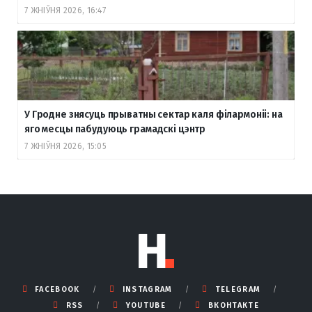
7 ЖНІЎНЯ 2026, 16:47
У Гродне знясуць прыватны сектар каля філармоніі: на
яго месцы пабудуюць грамадскі цэнтр
7 ЖНІЎНЯ 2026, 15:05
FACEBOOK
INSTAGRAM
TELEGRAM
RSS
YOUTUBE
ВКОНТАКТЕ