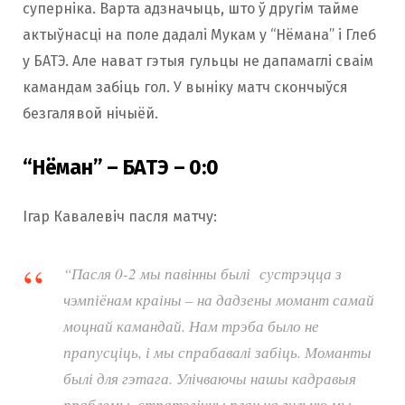
суперніка. Варта адзначыць, што ў другім тайме
актыўнасці на поле дадалі Мукам у “Нёмана” і Глеб
у БАТЭ. Але нават гэтыя гульцы не дапамаглі сваім
камандам забіць гол. У выніку матч скончыўся
безгалявой нічыёй.
“Нёман” – БАТЭ – 0:0
Ігар Кавалевіч пасля матчу:
“Пасля 0-2 мы павінны былі сустрэцца з
чэмпіёнам краіны – на дадзены момант самай
моцнай камандай. Нам трэба было не
прапусціць, і мы спрабавалі забіць. Моманты
былі для гэтага. Улічваючы нашы кадравыя
праблемы, стратэгічны план на гульню мы