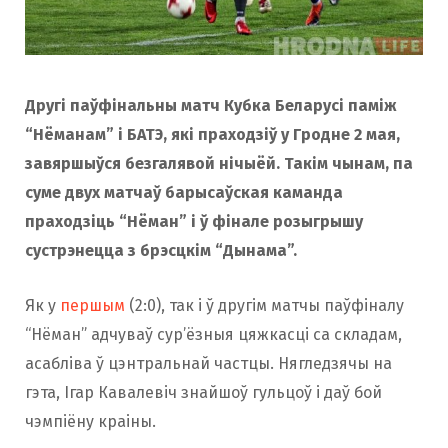
Другі паўфінальны матч Кубка Беларусі паміж
“Нёманам” і БАТЭ, які праходзіў у Гродне 2 мая,
завяршыўся безгалявой нічыёй. Такім чынам, па
суме двух матчаў барысаўская каманда
праходзіць “Нёман” і ў фінале розыгрышу
сустрэнецца з брэсцкім “Дынама”.
Як у
першым
(2:0), так і ў другім матчы паўфіналу
“Нёман” адчуваў сур’ёзныя цяжкасці са складам,
асабліва ў цэнтральнай частцы. Нягледзячы на
гэта, Ігар Кавалевіч знайшоў гульцоў і даў бой
чэмпіёну краіны.