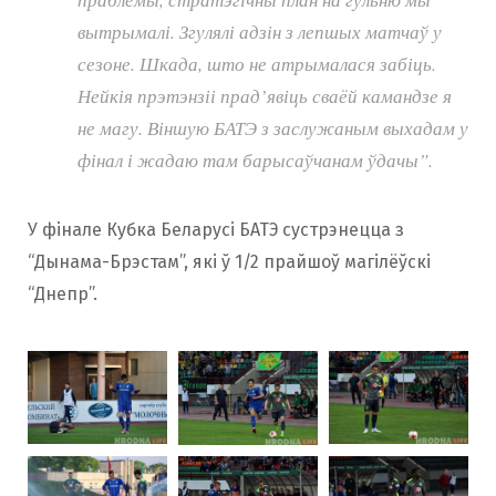
вытрымалі. Згулялі адзін з лепшых матчаў у
сезоне. Шкада, што не атрымалася забіць.
Нейкія прэтэнзіі прад’явіць сваёй камандзе я
не магу. Віншую БАТЭ з заслужаным выхадам у
фінал і жадаю там барысаўчанам ўдачы”.
У фінале Кубка Беларусі БАТЭ сустрэнецца з
“Дынама-Брэстам”, які ў 1/2 прайшоў магілёўскі
“Днепр”.