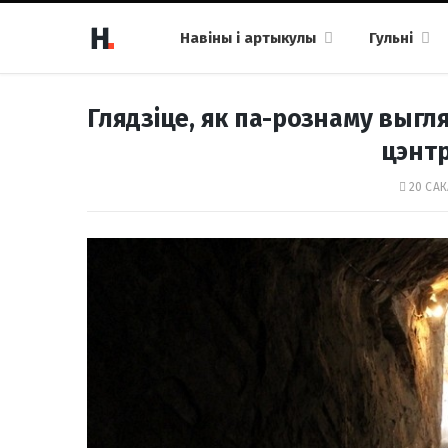
Навіны і артыкулы
Гульні
Глядзіце, як па-рознаму выгл
цэнт
20 САК