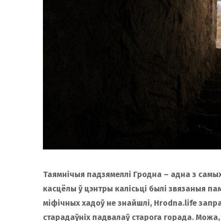
Таямнічыя падзямеллі Гродна – адна з самых
касцёлы ў цэнтры калісьці былі звязаныя пам
міфічных хадоў не знайшлі, Hrodna.life запр
старадаўніх падвалаў старога горада. Можа, а