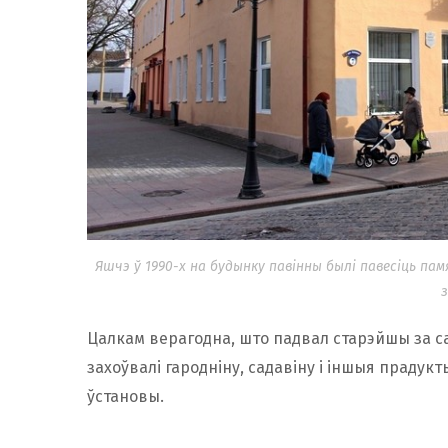
Яшчэ ў 1990-х на будынку павінны былі павесіць па
з
Цалкам верагодна, што падвал старэйшы за са
захоўвалі гародніну, садавіну і іншыя прадукты
ўстановы.