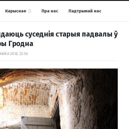
Карыснае
Пра нас
Падтрымай нас
ядаюць суседнія старыя падвалы ў
ры Гродна
АВІКА 2018, 22:56