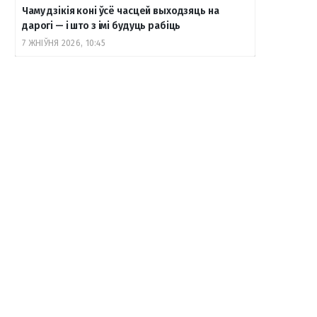
Чаму дзікія коні ўсё часцей выходзяць на
дарогі — і што з імі будуць рабіць
7 ЖНІЎНЯ 2026, 10:45