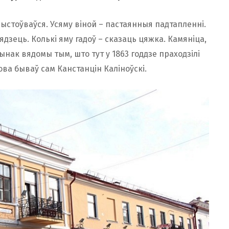
рыстоўваўся. Усяму віной – пастаянныя падтапленні.
ядзець. Колькі яму гадоў – сказаць цяжка. Камяніца,
дынак вядомы тым, што тут у 1863 годдзе праходзілі
ва бываў сам Канстанцін Каліноўскі.