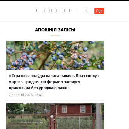
F
I
T
R
Y
В
Рус
a
n
e
S
o
к
c
s
l
S
u
о
e
t
e
T
н
b
a
g
u
т
АПОШНІЯ ЗАПІСЫ
o
g
r
b
а
o
r
a
e
к
k
a
m
т
m
е
«Страты сапраўды каласальныя». Праз спёку і
маразы гродзенскі фермер застаўся
практычна без ураджаю лахіны
7 ЖНІЎНЯ 2026, 16:47