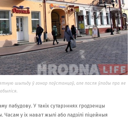
мятную шыльду ў гонар паўстанцаў, але пасля ўлады пра яе
абыліся.
му пабудову. У такіх сутарэннях гродзенцы
. Часам у іх нават жылі або ладзілі піцейныя