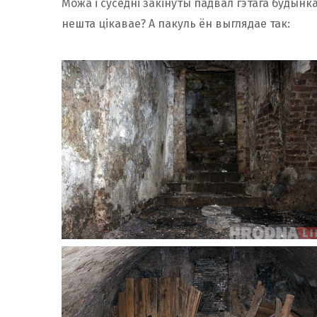
Можа і суседні закінуты падвал гэтага будынк
нешта цікавае? А пакуль ён выглядае так: