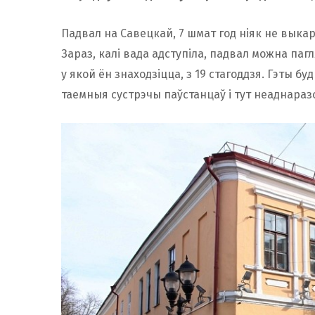
Падвал на Савецкай, 7 шмат год ніяк не выка
Зараз, калі вада адступіла, падвал можна пагл
у якой ён знаходзіцца, з 19 стагоддзя. Гэты бу
таемныя сустрэчы паўстанцаў і тут неаднаразо