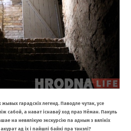
 жывых гарадскіх легенд. Паводле чутак, усе
іж сабой, а нават існаваў ход праз Нёман. Пакуль
ашае на невялікую экскурсію па адным з вялікіх
курат ад іх і пайшлі байкі пра танэлі?