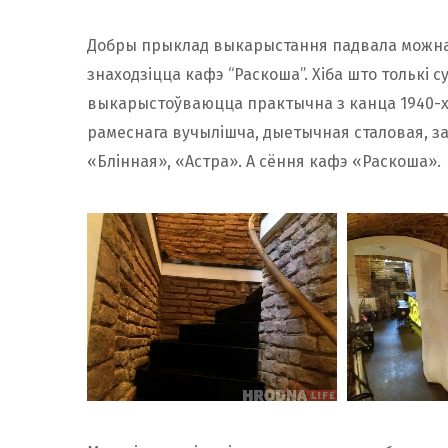
Добры прыклад выкарыстання падвала можна 
знаходзіцца кафэ “Раскоша”. Хіба што толькі с
выкарыстоўваюцца практычна з канца 1940-х.
рамеснага вучылішча, дыетычная сталовая, з
«Блінная», «Астра». А сёння кафэ «Раскоша».