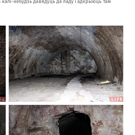
а калі-небудзь давядуць да ладу і адкрыюць там