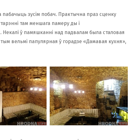
пабачыць зусім побач. Практычна праз сценку
утарэнні там меншага памеру ды і
 Некалі ў памяшканні над падвалам была сталовая
атым вельмі папулярная ў горадзе «Дамавая кухня»,