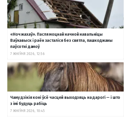
«Ноч жахаў». Пасля моцнай начной навальніцы
Ваўкавыск і раён засталіся без святла, пашкоджаны
паўсотні дамоў
7 ЖНІЎНЯ 2026, 12:56
Чаму дзікія коні ўсё часцей выходзяць на дарогі — і што
з імі будуць рабіць
7 ЖНІЎНЯ 2026, 10:45