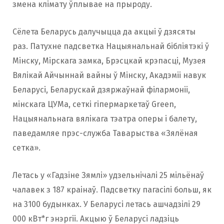
змена клімату ўплывае на прыроду.
Сёлета Беларусь далучыцца да акцыі ў дзясяты
раз. Патухне падсветка Нацыянальнай бібліятэкі ў
Мінску, Мірскага замка, Брэсцкай крэпасці, Музея
Вялікай Айчыннай вайны ў Мінску, Акадэміі навук
Беларусі, Беларускай дзяржаўнай філармоніі,
мінскага ЦУМа, сеткі гіпермаркетаў Green,
Нацыянальнага вялікага тэатра оперы і балету,
паведамляе прэс-служба Таварыства «Зялёная
сетка».
Летась у «Гадзіне Зямлі» удзельнічалі 25 мільёнаў
чалавек з 187 краінаў. Падсветку пагасілі больш, як
на 3100 будынках. У Беларусі летась ашчадзілі 29
000 кВт*г энэргіі. Акцыю ў Беларусі ладзіць