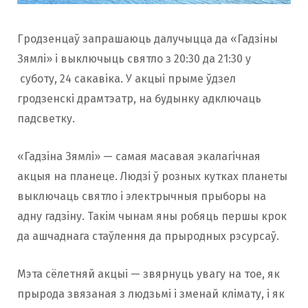
Гродзенцаў запрашаюць далучыцца да «Гадзіны
Зямлі» і выключыць святло з 20:30 да 21:30 у
суботу, 24 сакавіка. У акцыі прыме ўдзел
гродзенскі драмтэатр, на будынку адключаць
падсветку.
«Гадзіна Зямлі» — самая масавая экалагічная
акцыя на планеце. Людзі ў розных кутках планеты
выключаць святло і электрычныя прыборы на
адну гадзіну. Такім чынам яны робяць першы крок
да ашчаднага стаўлення да прыродных рэсурсаў.
Мэта сёлетняй акцыі — звярнуць увагу на тое, як
прырода звязаная з людзьмі і зменай клімату, і як