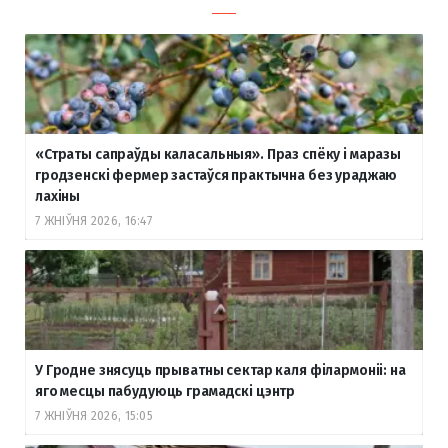
«Страты сапраўды каласальныя». Праз спёку і маразы
гродзенскі фермер застаўся практычна без ураджаю
лахіны
7 ЖНІЎНЯ 2026, 16:47
У Гродне знясуць прыватны сектар каля філармоніі: на
яго месцы пабудуюць грамадскі цэнтр
7 ЖНІЎНЯ 2026, 15:05