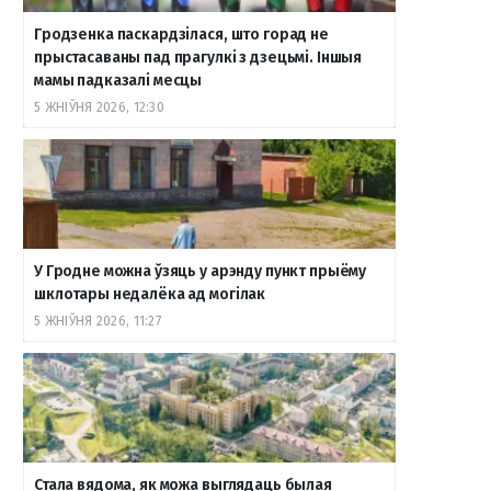
Гродзенка паскардзілася, што горад не
прыстасаваны пад прагулкі з дзецьмі. Іншыя
мамы падказалі месцы
5 ЖНІЎНЯ 2026, 12:30
У Гродне можна ўзяць у арэнду пункт прыёму
шклотары недалёка ад могілак
5 ЖНІЎНЯ 2026, 11:27
Стала вядома, як можа выглядаць былая