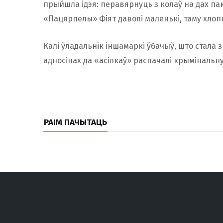
прыйшла ідэя: перавярнуць з колаў на дах пак
«Пацярпелы» Фіят даволі маленькі, таму хлопц
Калі ўладальнік іншамаркі ўбачыў, што стала з 
адносінах да «асілкаў» распачалі крымінальн
РАІМ ПАЧЫТАЦЬ