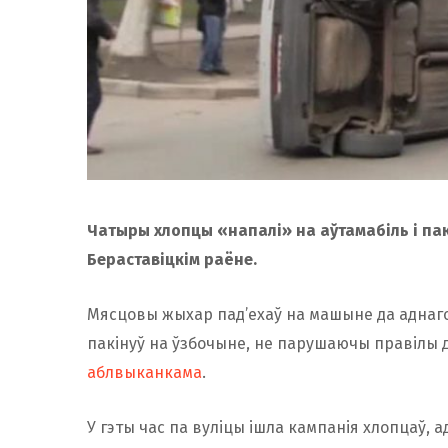
Чатыры хлопцы «напалі» на аўтамабіль і пак
Бераставіцкім раёне.
Мясцовы жыхар пад’ехаў на машыне да аднаго 
пакінуў на ўзбочыне, не парушаючы правілы 
аблвыканкама
.
У гэты час па вуліцы ішла кампанія хлопцаў, адн