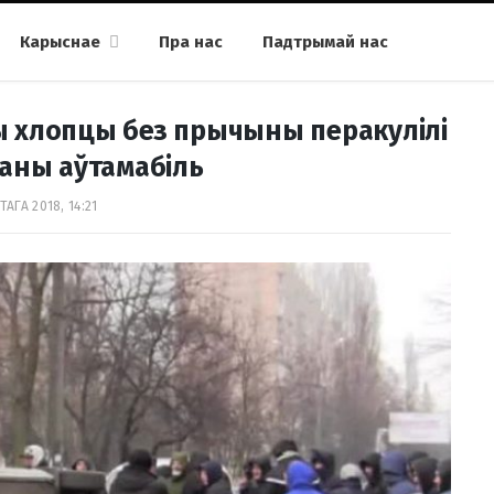
Карыснае
Пра нас
Падтрымай нас
ы хлопцы без прычыны перакулілі
аны аўтамабіль
АГА 2018, 14:21