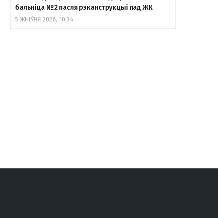
бальніца №2 пасля рэканструкцыі пад ЖК
5 ЖНІЎНЯ 2026, 10:34