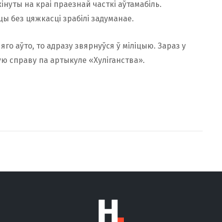
інуты на краі праезнай часткі аўтамабіль.
ы без цяжкасці зрабілі задуманае.
яго аўто, то адразу звярнуўся ў міліцыю. Зараз у
ую справу па артыкуле «Хуліганства».