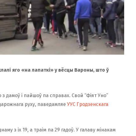
лалі яго «на лапаткі» у вёсцы Вароны, што ў
з дамоў і пайшоў па справах. Свой “Фіят Уно”
дарожнага руху, паведамляе
УУС Гродзенскага
аму з іх 19, а траім па 29 гадоў. У галаву мінакам