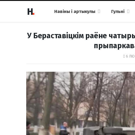
Навіны і артыкулы
Гульні
У Бераставіцкім раёне чатыр
прыпаркав
6 ЛЮТ