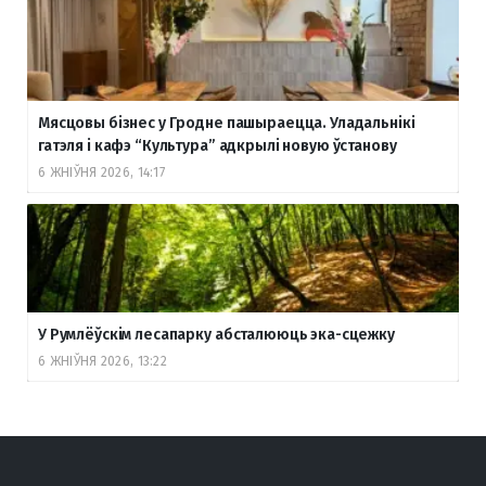
Мясцовы бізнес у Гродне пашыраецца. Уладальнікі
гатэля і кафэ “Культура” адкрылі новую ўстанову
6 ЖНІЎНЯ 2026, 14:17
У Румлёўскім лесапарку абсталююць эка-сцежку
6 ЖНІЎНЯ 2026, 13:22