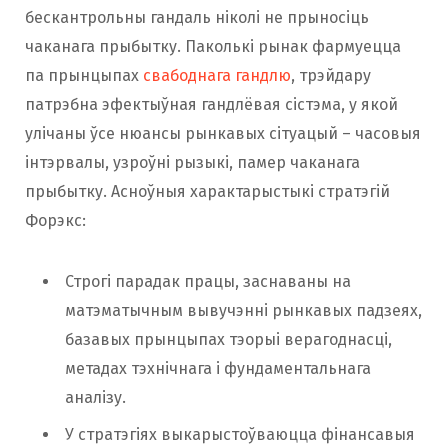
бескантрольны гандаль ніколі не прыносіць
чаканага прыбытку. Паколькі рынак фармуецца
па прынцыпах
свабоднага гандлю
, трэйдару
патрэбна эфектыўная гандлёвая сістэма, у якой
улічаны ўсе нюансы рынкавых сітуацый – часовыя
інтэрвалы, узроўні рызыкі, памер чаканага
прыбытку. Асноўныя характарыстыкі стратэгій
Форэкс:
Строгі парадак працы, заснаваны на
матэматычным вывучэнні рынкавых падзеях,
базавых прынцыпах тэорыі верагоднасці,
метадах тэхнічнага і фундаментальнага
аналізу.
У стратэгіях выкарыстоўваюцца фінансавыя