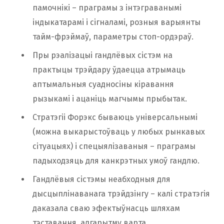
памочнікі – праграмы з інтэграванымі
індыкатарамі і сігналамі, розныя варыянты
тайм-фрэймаў, параметры стоп-ордэраў.
Пры рэалізацыі гандлёвых сістэм на
практыцы трэйдару ўдаецца атрымаць
аптымальныя суадносіны кіравання
рызыкамі і ацаніць магчымы прыбытак.
Стратэгіі Форэкс бываюць універсальнымі
(можна выкарыстоўваць у любых рынкавых
сітуацыях) і спецыялізаваныя – праграмы
падыходзяць для канкрэтных умоў гандлю.
Гандлёвыя сістэмы неабходныя для
дысцыплінаванага трэйдзінгу – калі стратэгія
даказала сваю эфектыўнасць шляхам
тэставання, алгарытму варта