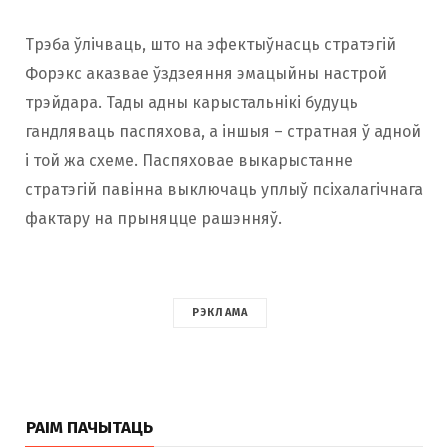
Трэба ўлічваць, што на эфектыўнасць стратэгій
Форэкс аказвае ўздзеяння эмацыйны настрой
трэйдара. Тады адны карыстальнікі будуць
гандляваць паспяхова, а іншыя – стратная ў адной
і той жа схеме. Паспяховае выкарыстанне
стратэгій павінна выключаць уплыў псіхалагічнага
фактару на прыняцце рашэнняў.
РЭКЛАМА
РАІМ ПАЧЫТАЦЬ