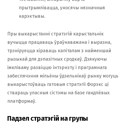
прытрымлівацца, уносячы нязначныя
карэктывы.
Пры выкарыстанні стратэгій карыстальнік
вучыцца працаваць ўраўнаважана і выразна,
трэніруецца кіраваць капіталам з найменшай
рызыкай для дэпазітных сродкаў. Дзякуючы
імкліваму развіццю інтэрнэту і праграмнага
забеспячэння мільёны ўдзельнікаў рынку могуць
выкарыстоўваць гатовыя стратэгіі Форэкс ці
ствараць уласныя сістэмы на базе гандлёвых
платформаў.
Падзел стратэгій на групы