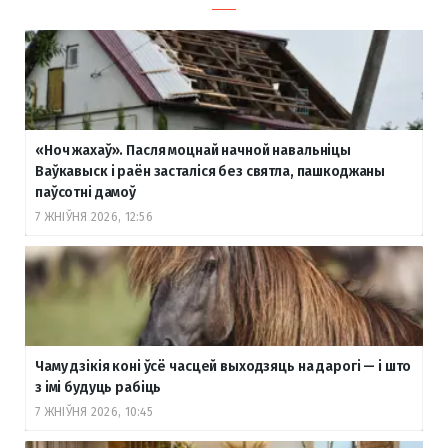
«Ноч жахаў». Пасля моцнай начной навальніцы
Ваўкавыск і раён засталіся без святла, пашкоджаны
паўсотні дамоў
7 ЖНІЎНЯ 2026, 12:56
Чаму дзікія коні ўсё часцей выходзяць на дарогі — і што
з імі будуць рабіць
7 ЖНІЎНЯ 2026, 10:45