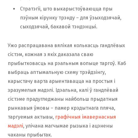
Стратэгіі, што выкарыстоўваюцца пры
пэўным кірунку трэнду – для ўзыходзячай,
сыходзячай, бакавой тэндэнцыі.
Ужо распрацавана вялікая колькасць гандлёвых
сістэм, кожная з якіх даказала сваю
прыбытковасць на рэальным вопыце таргоў. Каб
выбраць аптымальную схему трэйдзінгу,
карыстачу варта арыентавацца на простыя і
зразумелыя мадэлі. Ідэальна, калі ў гандлёвай
сістэме прадугледжаны найбольш прыдатныя
рынкавыя ўмовы – памер крэдытнага пляча,
таргуемыя актывы,
графічныя імавернасныя
мадэлі
, улічана магчымае рызыка і ацэнены
чаканы прыбытак.