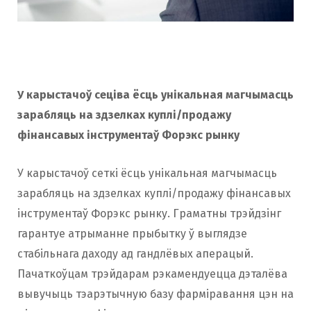
У карыстачоў сеціва ёсць унікальная магчымасць
зарабляць на здзелках куплі/продажу
фінансавых інструментаў Форэкс рынку
У карыстачоў сеткі ёсць унікальная магчымасць
зарабляць на здзелках куплі/продажу фінансавых
інструментаў Форэкс рынку. Граматны трэйдзінг
гарантуе атрыманне прыбытку ў выглядзе
стабільнага даходу ад гандлёвых аперацый.
Пачаткоўцам трэйдарам рэкамендуецца дэталёва
вывучыць тэарэтычную базу фарміравання цэн на