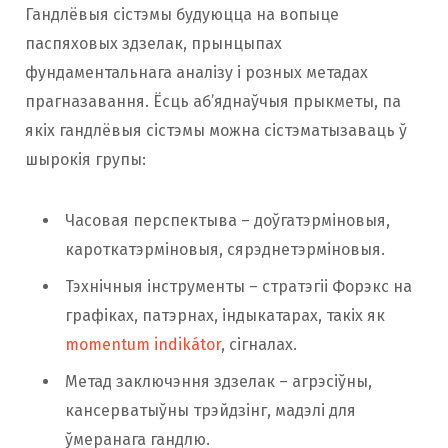
Гандлёвыя сістэмы будуюцца на вопыце
паспяховых здзелак, прынцыпах
фундаментальнага аналізу і розных метадах
прагназавання. Ёсць аб’яднаўчыя прыкметы, па
якіх гандлёвыя сістэмы можна сістэматызаваць ў
шырокія групы:
Часовая перспектыва – доўгатэрміновыя,
кароткатэрміновыя, сярэднетэрміновыя.
Тэхнічныя інструменты – стратэгіі Форэкс на
графіках, патэрнах, індыкатарах, такіх як
momentum indikátor
, сігналах.
Метад заключэння здзелак – агрэсіўны,
кансерватыўны трэйдзінг, мадэлі для
ўмеранага гандлю.