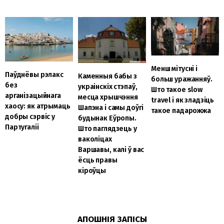
Менш мітусні і
Паўднёвы рэлакс
Каменныя бабы з
больш уражанняў.
без
украінскіх стэпаў,
Што такое slow
арганізацыйнага
месца хрышчэння
travel і як зладзіць
хаосу: як атрымаць
Шапэна і самы доўгі
такое падарожжа
добры сэрвіс у
будынак Еўропы.
Партугаліі
Што паглядзець у
ваколіцах
Варшавы, калі ў вас
ёсць правы
кіроўцы
АПОШНІЯ ЗАПІСЫ