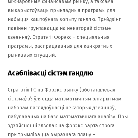
міжнародным фінансавым рынку, а таксама
выкарыстоўваць прыкладныя праграмы для
набыцця каштоўнага вопыту гандлю. Трэйдзінг
павінен грунтавацца на некаторай сістэме
дзеянняў. Стратэгіі Форэкс – спецыяльныя
праграмы, распрацаваныя для канкрэтных
рынкавых сітуацый.
Асаблівасці сістэм гандлю
Стратэгія ГС на Форэкс рынку (або гандлёвая
сістэма) з’яўляецца матэматычным алгарытмам,
наборам паслядоўнасці некаторых дзеянняў,
пабудаваных на базе матэматычнага аналізу. Пры
здзяйсненні здзелак на Форэкс варта строга
прытрымлівацца выразнага плану –