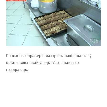
Па выніках праверкі матэрялы накіраваныя ў
органы мясцовай улады. Усіх вінаватых
пакараюць.