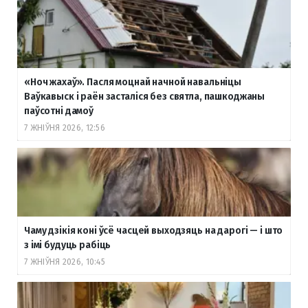
«Ноч жахаў». Пасля моцнай начной навальніцы
Ваўкавыск і раён засталіся без святла, пашкоджаны
паўсотні дамоў
7 ЖНІЎНЯ 2026, 12:56
Чаму дзікія коні ўсё часцей выходзяць на дарогі — і што
з імі будуць рабіць
7 ЖНІЎНЯ 2026, 10:45