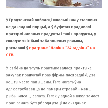
У Гродзенскай вобласці школьнікам у сталовых
не дакладалі порцыі, а ў буфетах прадавалі
пратэрмінаваныя прадукты і такія прадукты, у
складзе якіх былі забароненыя рэчывы,
распавялі ў
праграме “Навіны “24 гадзіны” на
СТВ.
У рэгіёне дагэтуль практыкавалася практыка
закупак прадуктаў праз фірмы-пасярэднікі, дзе
кошты часта павышаны. Гэта негатыўна
адлюстроўваецца на памеры страваў – менш
рыбы, мяса ці салата. Гэтак у адной з школ замест
прапісанага бутэрброда дзеці на сняданак