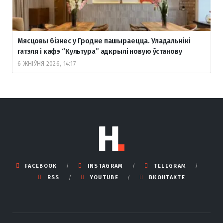
Мясцовы бізнес у Гродне пашыраецца. Уладальнікі
гатэля і кафэ “Культура” адкрылі новую ўстанову
6 ЖНІЎНЯ 2026, 14:17
FACEBOOK
INSTAGRAM
TELEGRAM
RSS
YOUTUBE
ВКОНТАКТЕ