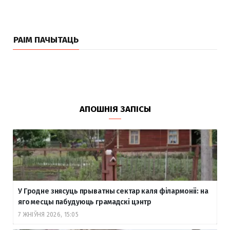
РАІМ ПАЧЫТАЦЬ
АПОШНІЯ ЗАПІСЫ
У Гродне знясуць прыватны сектар каля філармоніі: на
яго месцы пабудуюць грамадскі цэнтр
7 ЖНІЎНЯ 2026, 15:05