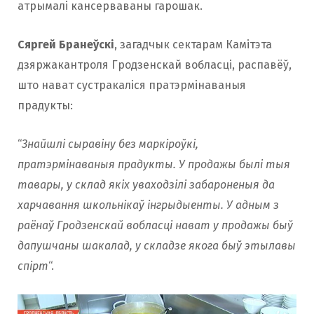
атрымалі кансерваваны гарошак.
Сяргей Бранеўскі
, загадчык сектарам Камітэта
дзяржакантроля Гродзенскай вобласці, распавёў,
што нават сустракаліся пратэрмінаваныя
прадукты:
“
Знайшлі сыравіну без маркіроўкі,
пратэрмінаваныя прадукты. У продажы былі тыя
тавары, у склад якіх уваходзілі забароненыя да
харчавання школьнікаў інгрыдыенты. У адным з
раёнаў Гродзенскай вобласці нават у продажы быў
дапушчаны шакалад, у складзе якога быў этылавы
спірт
“.