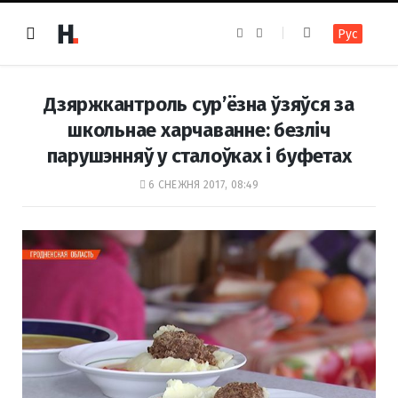
F
I
Рус
a
n
c
s
e
t
b
a
o
g
Дзяржкантроль сур’ёзна ўзяўся за
o
r
k
a
школьнае харчаванне: безліч
m
парушэнняў у сталоўках і буфетах
6 СНЕЖНЯ 2017, 08:49