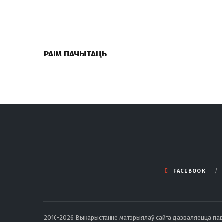
РАІМ ПАЧЫТАЦЬ
FACEBOOK
2016-2026 Выкарыстанне матэрыялаў сайта дазваляецца павод