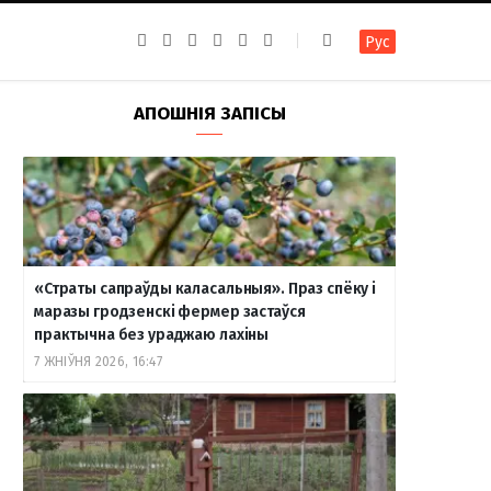
F
I
T
R
Y
В
Рус
a
n
e
S
o
к
c
s
l
S
u
о
e
t
e
T
н
b
a
g
u
т
АПОШНІЯ ЗАПІСЫ
o
g
r
b
а
o
r
a
e
к
k
a
m
т
m
е
«Страты сапраўды каласальныя». Праз спёку і
маразы гродзенскі фермер застаўся
практычна без ураджаю лахіны
7 ЖНІЎНЯ 2026, 16:47