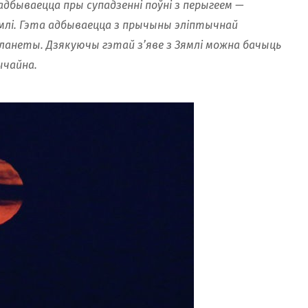
адбываецца пры супадзенні поўні з перыгеем —
млі. Гэта адбываецца з прычыны эліптычнай
планеты. Дзякуючы гэтай з’яве з Зямлі можна бачыць
ычайна.