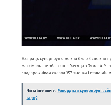
Назіраць суперпоўню можна было 3 снежня пры
максімальнае збліжэнне Месяца з Зямлёй. У г
спадарожнікам склала 357 тыс. км і стала міні
Чытайце яшчэ:
Рэкордная суперпоўня: сён
гадоў