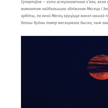
Суперпоўня — гэта астранамічная з’ява, якая 
момантам найбольшага збліжэння Месяца і Зя
арбіты, па якой Месяц круціцца вакол нашай 
больш буйны памер месяцовага дыска, чым зв