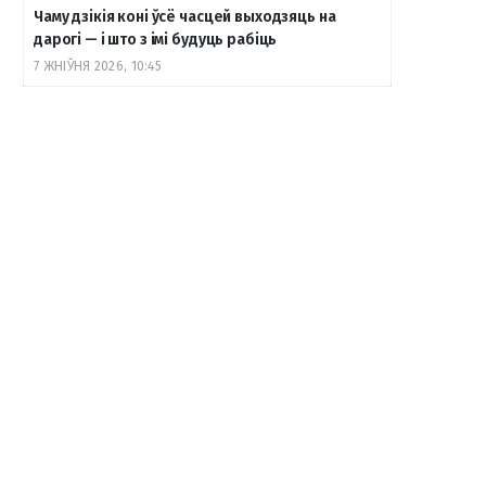
Чаму дзікія коні ўсё часцей выходзяць на
дарогі — і што з імі будуць рабіць
7 ЖНІЎНЯ 2026, 10:45