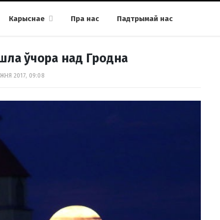
Карыснае
Пра нас
Падтрымай нас
шла ўчора над Гродна
ЖНЯ 2017, 09:08