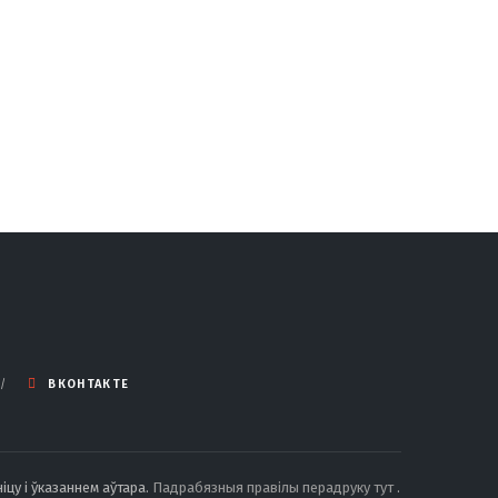
ВКОНТАКТЕ
іцу і ўказаннем аўтара.
Падрабязныя правілы перадруку тут
.