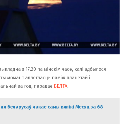
кладна з 17.20 па мінскім часе, калі адбылося
эты момант адлегласць паміж планетай і
мальнай за год, перадае
БЕЛТА
.
ня беларусаў чакае самы вялікі Месяц за 68