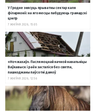
У Гродне знясуць прыватны сектар каля
філармоніі: на яго месцы пабудуюць грамадскі
цэнтр
7 ЖНІЎНЯ 2026, 15:05
«Ноч жахаў». Пасля моцнай начной навальніцы
Ваўкавыск і раён засталіся без святла,
пашкоджаны паўсотні дамоў
7 ЖНІЎНЯ 2026, 12:56