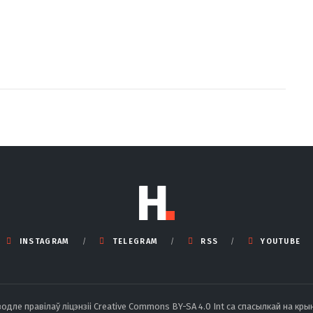
INSTAGRAM
TELEGRAM
RSS
YOUTUBE
ле правілаў ліцэнзіі Creative Commons BY-SA 4.0 Int са спасылкай на крын