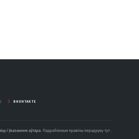
ВКОНТАКТЕ
іцу і ўказаннем аўтара.
Падрабязныя правілы перадруку тут
.