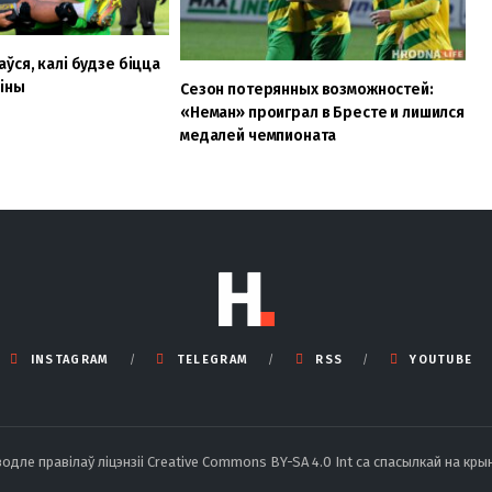
ўся, калі будзе біцца
аіны
Сезон потерянных возможностей:
«Неман» проиграл в Бресте и лишился
медалей чемпионата
INSTAGRAM
TELEGRAM
RSS
YOUTUBE
ле правілаў ліцэнзіі Creative Commons BY-SA 4.0 Int са спасылкай на крын