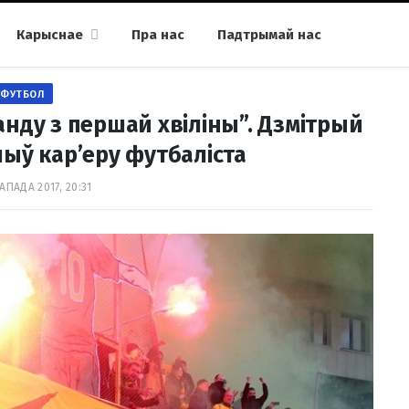
Карыснае
Пра нас
Падтрымай нас
ФУТБОЛ
манду з першай хвіліны”. Дзмітрый
ыў кар’еру футбаліста
АПАДА 2017, 20:31