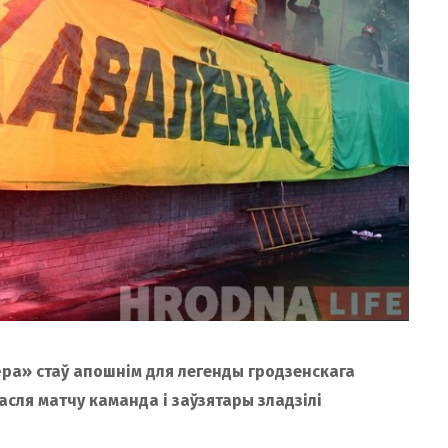
а» стаў апошнім для легенды гродзенскага
сля матчу каманда і заўзятары зладзілі