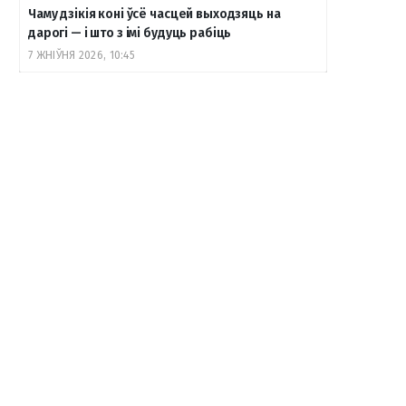
Чаму дзікія коні ўсё часцей выходзяць на
дарогі — і што з імі будуць рабіць
7 ЖНІЎНЯ 2026, 10:45