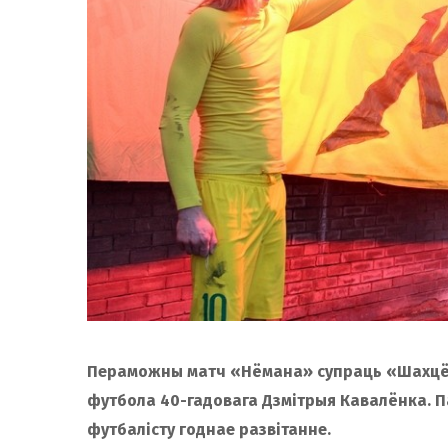
Пераможны матч «Нёмана» супраць «Шахцёр
футбола 40-гадовага Дзмітрыя Кавалёнка. Па
футбалісту годнае развітанне.