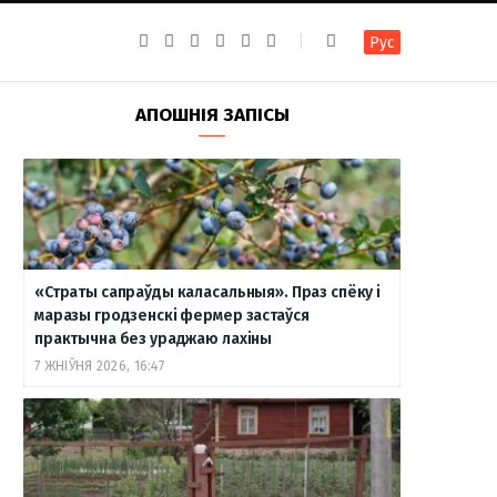
F
I
T
R
Y
В
Рус
a
n
e
S
o
к
c
s
l
S
u
о
e
t
e
T
н
b
a
g
u
т
АПОШНІЯ ЗАПІСЫ
o
g
r
b
а
o
r
a
e
к
k
a
m
т
m
е
«Страты сапраўды каласальныя». Праз спёку і
маразы гродзенскі фермер застаўся
практычна без ураджаю лахіны
7 ЖНІЎНЯ 2026, 16:47