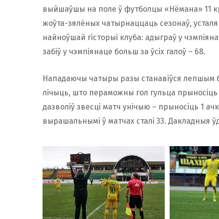
выйшаўшы на поле ў футболцы «Нёмана» 11 кра
жоўта-зялёных чатырнаццаць сезонаў, устал
найноўшай гісторыі клуба: адыграў у чэмпіянац
забіў у чэмпіянаце больш за ўсіх галоў – 68.
Нападаючы чатыры разы станавіўся лепшым бамб
лічыць, што пераможны гол гульца прыносіць к
дазволіў звесці матч унічыю – прыносіць 1 ач
вырашальнымі ў матчах сталі 33. Дакладныя ўд