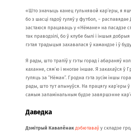
«Што значыць канец гульнявой кар’еры, я яшч
бо з шасці гадоў гуляў у футбол, – распавядае
застаюся працаваць у «Нёмане» на пасадзе сп
так праводзілі, бо ў клубе былі і іншыя добрыя 
гэтая традыцыя захавалася ў камандзе і ў будуч
Я рады, што трапіў у гэты горад і абараняў ко
каханне, сям’ю і многае іншае. Я закахаўся ў 
гуляць за “Нёман”. Гродна гэта зусім іншы горад
рады, што тут апынуўся. На працягу кар’еры 
самым запамінальным будзе завяршэнне кар’
Даведка
Дзмітрый Кавалёнак
дэбютаваў
у складзе гро