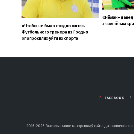
«Нёман» даведа
з чэмпіёнам кр
«Чтобы не было стыдно жить».
Футбольного тренера из Гродно
«попросили» уйти из спорта
FACEBOOK
2016-2026 Выкарыстанне матэрыялаў сайта дазваляецца павод