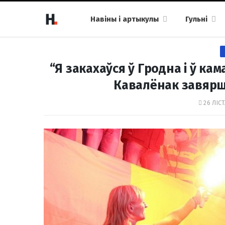
Навіны і артыкулы
Гульні
“Я закахаўся ў Гродна і ў ка
Кавалёнак завярш
26 ЛІСТ