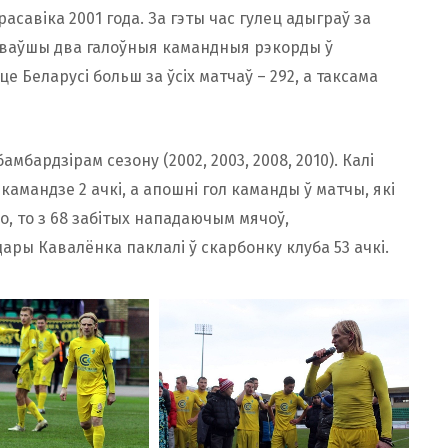
савіка 2001 года. За гэты час гулец адыграў за
яваўшы два галоўныя камандныя рэкорды ў
е Беларусі больш за ўсіх матчаў – 292, а таксама
ардзірам сезону (2002, 2003, 2008, 2010). Калі
амандзе 2 ачкі, а апошні гол каманды ў матчы, які
ко, то з 68 забітых нападаючым мячоў,
ары Кавалёнка паклалі ў скарбонку клуба 53 ачкі.