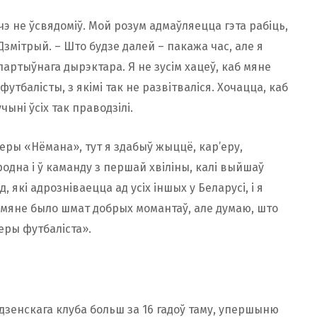
э не ўсвядоміў. Мой розум адмаўляецца гэта рабіць,
 Дзмітрый. – Што будзе далей – пакажа час, але я
артыўнага дырэктара. Я не зусім хацеў, каб мяне
футбалісты, з якімі так не развітваліся. Хочацца, каб
ыні ўсіх так праводзілі.
леры «Нёмана», тут я здабыў жыццё, кар’еру,
Гродна і ў каманду з першай хвіліны, калі выйшаў
, які адрозніваецца ад усіх іншых у Беларусі, і я
ў мяне было шмат добрых момантаў, але думаю, што
еры футбаліста».
дзенскага клуба больш за 16 гадоў таму, упершыню