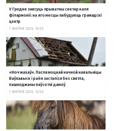
У Гродне знясуць прыватны сектар каля
філармоніі: на яго месцы пабудуюць грамадскі
цэнтр
7 ЖНІЎНЯ 2026, 15:05
«Ноч жахаў». Пасля моцнай начной навальніцы
Ваўкавыск і раён засталіся без святла,
пашкоджаны паўсотні дамоў
7 ЖНІЎНЯ 2026, 12:56