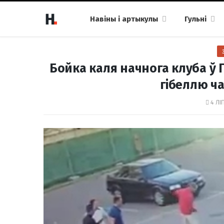
Навіны і артыкулы
Гульні
Бойка каля начнога клуба ў 
гібеллю ча
4 ЛІ