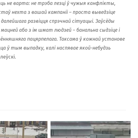
яць не варта: не трэба лезці ў чужыя канфлікты,
 стаў нехта з вашай кампаніі – проста выведзіце
 далейшага развіцця спрэчнай сітуацыі. Заўсёды
мацней або з ім шмат людзей – банальна сыдзіце і
сённяшняга пацярпелага. Таксама ў кожнай установе
цца ў тым выпадку, калі наспявае якой-небудзь
леўскі.