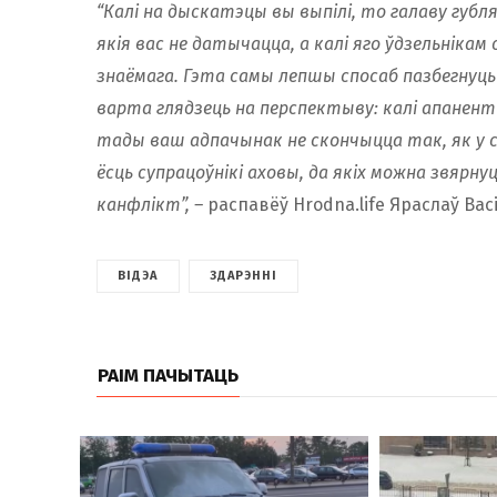
“Калі на дыскатэцы вы выпілі, то галаву губл
якія вас не датычацца, а калі яго ўдзельнікам
знаёмага. Гэта самы лепшы спосаб пазбегнуць
варта глядзець на перспектыву: калі апанент 
тады ваш адпачынак не скончыцца так, як у 
ёсць супрацоўнікі аховы, да якіх можна звярну
канфлікт”, –
распавёў Hrodna.life Яраслаў Васі
ВІДЭА
ЗДАРЭННІ
РАІМ ПАЧЫТАЦЬ