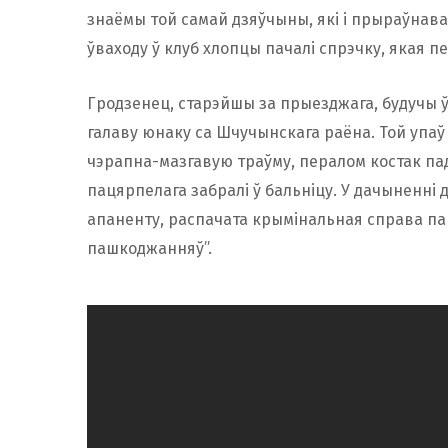
знаёмы той самай дзяўчыны, які і прыраўнава
ўваходу ў клуб хлопцы пачалі спрэчку, якая п
Гродзенец, старэйшы за прыезджага, будучы ў
галаву юнаку са Шчучынскага раёна. Той упа
чэрапна-мазгавую траўму, пералом костак пад
пацярпелага забралі ў бальніцу. У дачыненні 
апаненту, распачата крымінальная справа п
пашкоджанняў”.