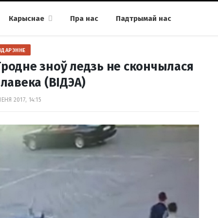
Карыснае
Пра нас
Падтрымай нас
ЗДАРЭННЕ
Гродне зноў ледзь не скончылася
лавека (ВIДЭА)
ПЕНЯ 2017, 14:15