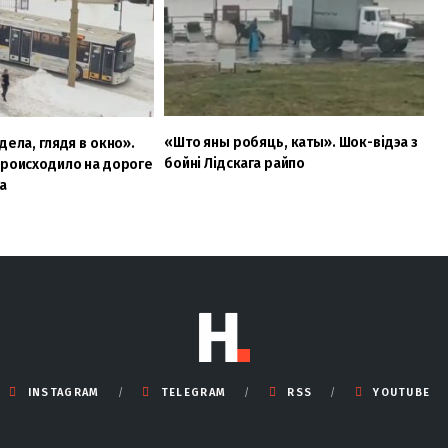
«Што яны робяць, каты». Шок-відэа з
дела, глядя в окно».
бойні Лідскага райпо
происходило на дороге
а
INSTAGRAM
TELEGRAM
RSS
YOUTUBE