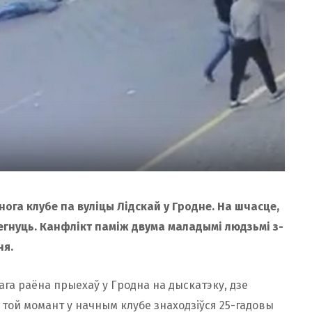
ога клубе па вуліцы Лідскай у Гродне. На шчасце,
егнуць. Канфлікт паміж двума маладымі людзьмі з-
ня.
ага раёна прыехаў у Гродна на дыскатэку, дзе
у той момант у начным клубе знаходзіўся 25-гадовы