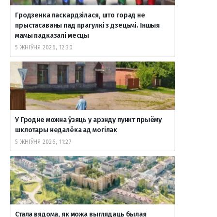
Гродзенка паскардзілася, што горад не
прыстасаваны пад прагулкі з дзецьмі. Іншыя
мамы падказалі месцы
5 ЖНІЎНЯ 2026, 12:30
У Гродне можна ўзяць у арэнду пункт прыёму
шклотары недалёка ад могілак
5 ЖНІЎНЯ 2026, 11:27
Стала вядома, як можа выглядаць былая