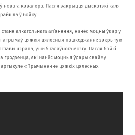
ў новага кавалера. Пасля закрыцця дыскатэкі каля
ерайшла ў бойку.
 стане алкагольнага ап’янення, нанёс моцны ўдар у
ў і атрымаў цяжкія цялесныя пашкоджанні: закрытую
ставы чэрапа, ушыб галаўнога мозгу. Пасля бойкі
да гродзенца, які нанёс моцныя ўдары свайму
а артыкуле «Прычыненне цяжкіх цялесных