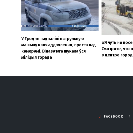
У Гродне падпалілі патрульную
«Я чуть не посе
машыну каля аддзялення, проста пад
Смотрите, что 
камерамі. Вінаватага шукала ўся
в центре город
міліцыя горада
FACEBOOK