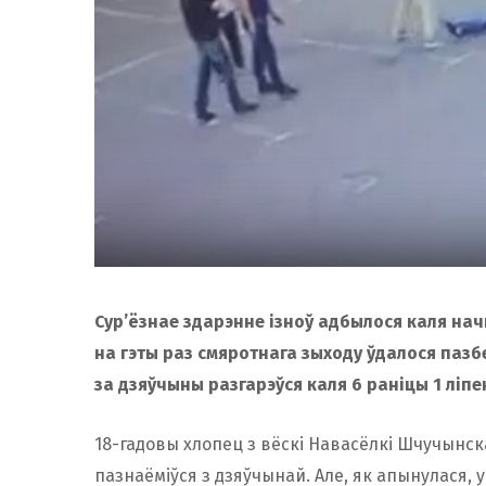
Сур’ёзнае здарэнне ізноў адбылося каля начн
на гэты раз смяротнага зыходу ўдалося пазб
за дзяўчыны разгарэўся каля 6 раніцы 1 ліпе
18-гадовы хлопец з вёскі Навасёлкі Шчучынск
пазнаёміўся з дзяўчынай. Але, як апынулася, 