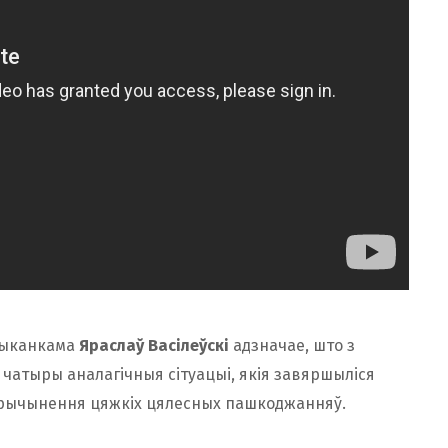
выканкама
Яраслаў Васілеўскі
адзначае, што з
 чатыры аналагічныя сітуацыі, якія завяршыліся
 прычынення цяжкіх цялесных пашкоджанняў.