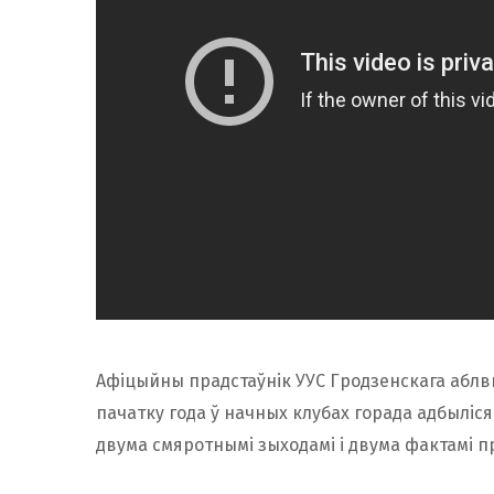
Афіцыйны прадстаўнік УУС Гродзенскага абл
пачатку года ў начных клубах горада адбыліся
двума смяротнымі зыходамі і двума фактамі