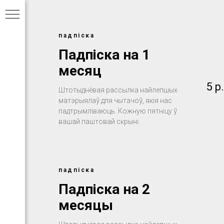
падпіска
Падпіска на 1
месяц
5
р.
Штотыднёвая рассылка найлепшых
матэрыялаў для чытачоў, якія нас
падтрымліваюць. Кожную пятніцу ў
вашай паштовай скрыні.
падпіска
Падпіска на 2
месяцы