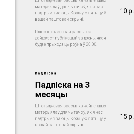
Штотыднёвая рассылка найлепшых
матэрыялаў для чытачоў, якія нас
10
р.
падтрымліваюць. Кожную пятніцу ў
вашай паштовай скрыні.
Плюс штодзённая рассылка-
дайджэст публікацый за дзень, якая
будзе прыходзіць роўна ў 20.00.
падпіска
Падпіска на 3
месяцы
Штотыднёвая рассылка найлепшых
матэрыялаў для чытачоў, якія нас
15
р.
падтрымліваюць. Кожную пятніцу ў
вашай паштовай скрыні.