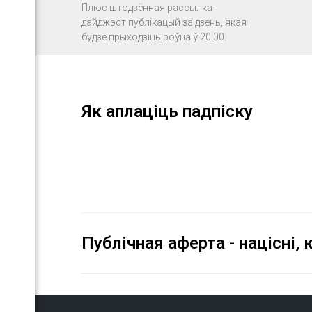
Плюс штодзённая рассылка-
дайджэст публікацый за дзень, якая
будзе прыходзіць роўна ў 20.00.
Як аплаціць падпіску
Публічная аферта - націсні,