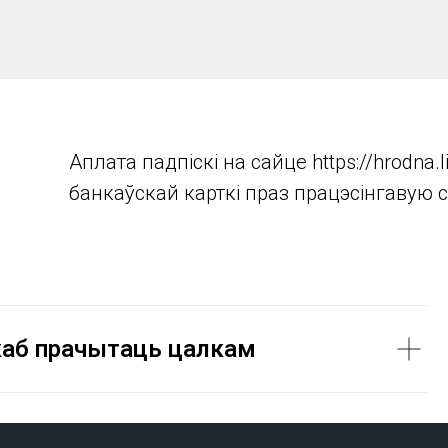
Аплата падпіскі на сайце https://hrodn
банкаўскай карткі праз працэсінгавую 
 каб прачытаць цалкам