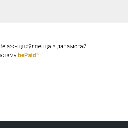
a.life ажыццяўляецца з дапамогай
сістэму
bePaid
™
.