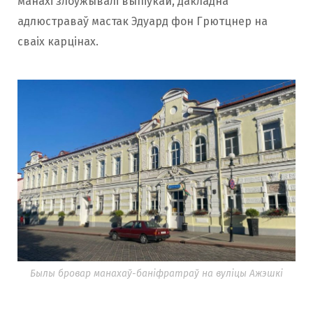
манахі злоўжывалі выпіўкай, дакладна
адлюстраваў мастак Эдуард фон Грютцнер на
сваіх карцінах.
Былы бровар манахаў-баніфратраў на вуліцы Ажэшкі