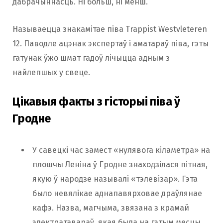
дабрачыннасць. Ні больш, ні менш.
Называецца знакамітае піва Trappist Westvleteren
12. Паводле ацэнак экспертаў і аматараў піва, гэты
гатунак ўжо шмат гадоў лічыцца адным з
найлепшых у свеце.
Цікавыя факты з гісторыі піва ў
Гродне
У савецкі час замест «нулявога кіламетра» на
плошчы Леніна ў Гродне знаходзілася пітная,
якую ў народзе называлі «тэлевізар». Гэта
было невялікае аднапавярховае драўлянае
кафэ. Назва, магчыма, звязана з крамай
электратавараў, якая была на гэтым месцы