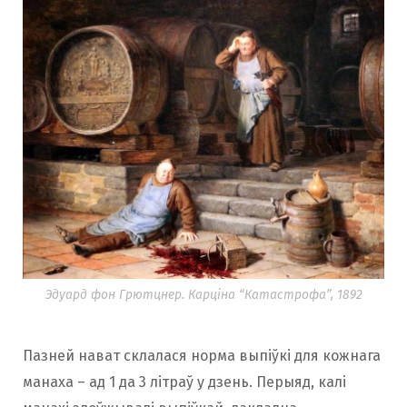
Эдуард фон Грютцнер. Карціна “Катастрофа”, 1892
Пазней нават склалася норма выпіўкі для кожнага
манаха – ад 1 да 3 літраў у дзень. Перыяд, калі