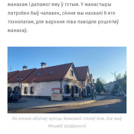
манахам і дапамог яму ў гэтым. У манастыры
патрэбен быў чалавек, сёння мы назвалі б яго
тэхнолагам, для варэння піва паводле рэцэптаў
манахаў.
На гэтым адцінку вуліцы Замкавай стаяў дом, дзе жыў
Мацвей Шафранскі