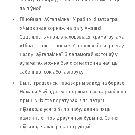
да піўной.
Піцейная “Аўтапаілка”. У раёне кінатэатра
«Чырвоная зорка», на рагу Ажэшкі і
Сацыялістычнай, знаходзілася крама-аўтамат
«Піва — сокі — воды». У народзе ён атрымаў
назву “аўтапаілка”. З дапамогай жэтонаў у
аўтаматах можна было самастойна наліць
сабе піва, сок або газіроўку.
Былы градзенскі піваварны завод на беразе
Нёмана быў адным з першых, дзе варылі піва
пры нізкіх тэмпературах. Для патрэб
піўзавода усяго было пабудавана пяць
каменных і тры драўляныя будынкі. Сёння
піўзавод чакае рэканструкцыі.