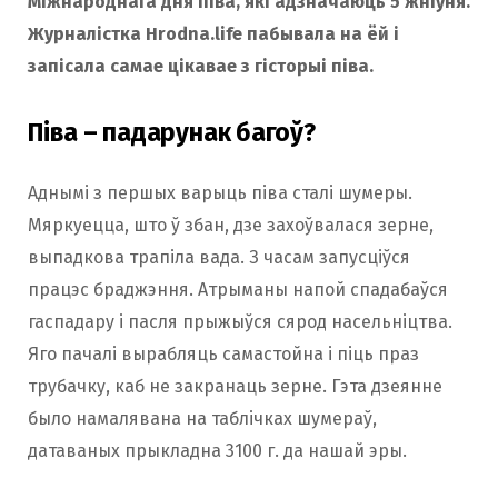
Міжнароднага дня піва, які адзначаюць 5 жніўня.
Журналістка Hrodna.life пабывала на ёй і
запісала самае цікавае з гісторыі піва.
Піва – падарунак багоў?
Аднымі з першых варыць піва сталі шумеры.
Мяркуецца, што ў збан, дзе захоўвалася зерне,
выпадкова трапіла вада. З часам запусціўся
працэс браджэння. Атрыманы напой спадабаўся
гаспадару і пасля прыжыўся сярод насельніцтва.
Яго пачалі вырабляць самастойна і піць праз
трубачку, каб не закранаць зерне. Гэта дзеянне
было намалявана на таблічках шумераў,
датаваных прыкладна 3100 г. да нашай эры.