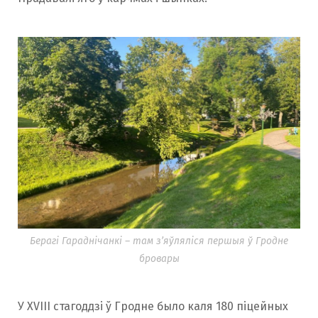
Берагі Гараднічанкі – там з’яўляліся першыя ў Гродне
бровары
У XVIII стагоддзі ў Гродне было каля 180 піцейных