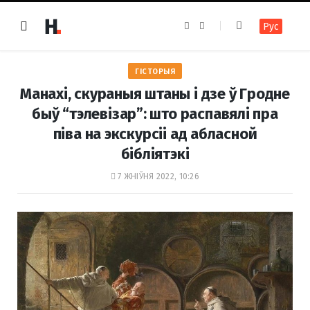
F
I
Рус
a
n
c
s
e
t
b
a
o
g
ГІСТОРЫЯ
o
r
k
a
Манахі, скураныя штаны і дзе ў Гродне
m
быў “тэлевізар”: што распавялі пра
піва на экскурсіі ад абласной
бібліятэкі
7 ЖНІЎНЯ 2022, 10:26