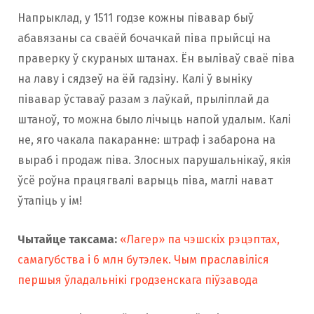
Напрыклад, у 1511 годзе кожны півавар быў
абавязаны са сваёй бочачкай піва прыйсці на
праверку ў скураных штанах. Ён выліваў сваё піва
на лаву і сядзеў на ёй гадзіну. Калі ў выніку
півавар ўставаў разам з лаўкай, прыліплай да
штаноў, то можна было лічыць напой удалым. Калі
не, яго чакала пакаранне: штраф і забарона на
выраб і продаж піва. Злосных парушальнікаў, якія
ўсё роўна працягвалі варыць піва, маглі нават
ўтапіць у ім!
Чытайце таксама:
«Лагер» па чэшскіх рэцэптах,
самагубства і 6 млн бутэлек. Чым праславіліся
першыя ўладальнікі гродзенскага піўзавода