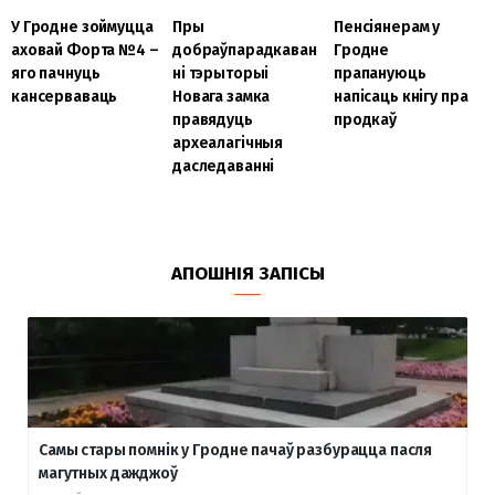
У Гродне зоймуцца
Пры
Пенсіянерам у
аховай Форта №4 –
добраўпарадкаван
Гродне
яго пачнуць
ні тэрыторыі
прапануюць
кансерваваць
Новага замка
напісаць кнігу пра
правядуць
продкаў
археалагічныя
даследаванні
АПОШНІЯ ЗАПІСЫ
Самы стары помнік у Гродне пачаў разбурацца пасля
магутных дажджоў