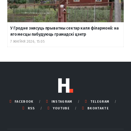
У Гродне знясуць прыватны сектар каля філармоніі: на
яго месцы пабудуюць грамадскі цэнтр
7 ЖНІЎНЯ 2026, 15:05
FACEBOOK
INSTAGRAM
TELEGRAM
RSS
YOUTUBE
ВКОНТАКТЕ