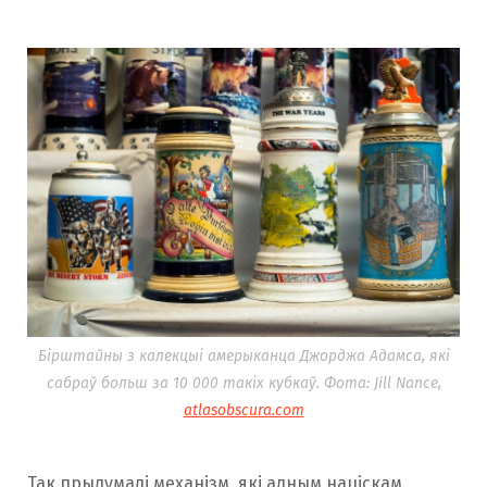
Бірштайны з калекцыі амерыканца Джорджа Адамса, які
сабраў больш за 10 000 такіх кубкаў. Фота: Jill Nance,
atlasobscura.com
Так прыдумалі механізм, які адным націскам