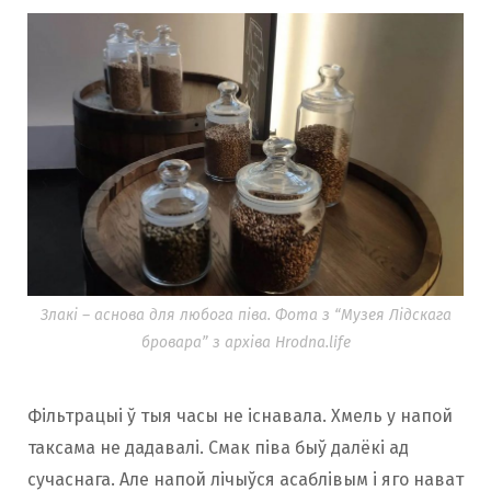
Злакі – аснова для любога піва. Фота з “Музея Лідскага
бровара” з архіва Hrodna.life
Фільтрацыі ў тыя часы не існавала. Хмель у напой
таксама не дадавалі. Смак піва быў далёкі ад
сучаснага. Але напой лічыўся асаблівым і яго нават