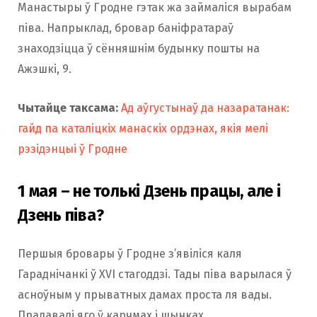
Манастыры ў Гродне гэтак жа займаліся вырабам
піва. Напрыклад, бровар баніфратараў
знаходзіцца ў сённяшнім будынку пошты на
Ажэшкі, 9.
Чытайце таксама:
Ад аўгустынаў да назаратанак:
гайд па каталіцкіх манаскіх ордэнах, якія мелі
рэзідэнцыі ў Гродне
1 мая – не толькі Дзень працы, але і
Дзень піва?
Першыя бровары ў Гродне з’явіліся каля
Гараднічанкі ў XVI стагоддзі. Тады піва варылася ў
асноўным у прыватных дамах проста ля вады.
Прадавалі яго ў карчмах і шынках.