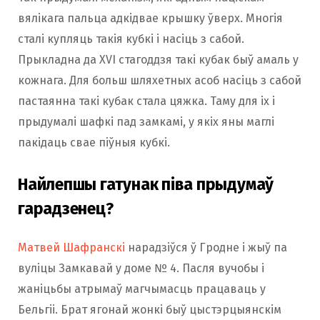
вялікага пальца адкідвае крышку ўверх. Многія
сталі купляць такія кубкі і насіць з сабой.
Прыкладна да XVI стагоддзя такі кубак быў амаль у
кожнага. Для больш шляхетных асоб насіць з сабой
пастаянна такі кубак стала цяжка. Таму для іх і
прыдумалі шафкі пад замкамі, у якіх яны маглі
пакідаць свае піўныя кубкі.
Найлепшы гатунак піва прыдумаў
гарадзенец?
Матвей Шафранскі
нарадзіўся ў Гродне і жыў па
вуліцы Замкавай у доме № 4. Пасля вучобы і
жаніцьбы атрымаў магчымасць працаваць у
Бельгіі. Брат ягонай жонкі быў цыстэрцыянскім