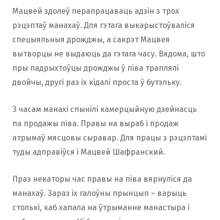
Мацвей здолеў перапрацаваць адзін з трох
рэцэптаў манахаў. Для гэтага выкарыстоўваліся
спецыяльныя дрожджы, а сакрэт Мацвея
вытворцы не выдаюць да гэтага часу. Вядома, што
пры падрыхтоўцы дрожджы ў піва траплялі
двойчы, другі раз іх кідалі проста ў бутэльку.
З часам манахі спынілі камерцыйную дзейнасць
па продажы піва. Правы на выраб і продаж
атрымаў мясцовы сыравар. Для працы з рэцэптамі
туды адправіўся і Мацвей Шафранский.
Праз некаторы час правы на піва вярнуліся да
манахаў. Зараз іх галоўны прынцып – варыць
столькі, каб хапала на ўтрыманне манастыра і