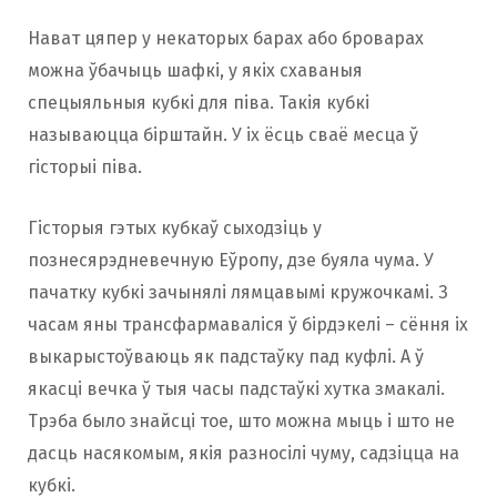
Нават цяпер у некаторых барах або броварах
можна ўбачыць шафкі, у якіх схаваныя
спецыяльныя кубкі для піва. Такія кубкі
называюцца бірштайн. У іх ёсць сваё месца ў
гісторыі піва.
Гісторыя гэтых кубкаў сыходзіць у
познесярэдневечную Еўропу, дзе буяла чума. У
пачатку кубкі зачынялі лямцавымі кружочкамі. З
часам яны трансфармаваліся ў бірдэкелі – сёння іх
выкарыстоўваюць як падстаўку пад куфлі. А ў
якасці вечка ў тыя часы падстаўкі хутка змакалі.
Трэба было знайсці тое, што можна мыць і што не
дасць насякомым, якія разносілі чуму, садзіцца на
кубкі.