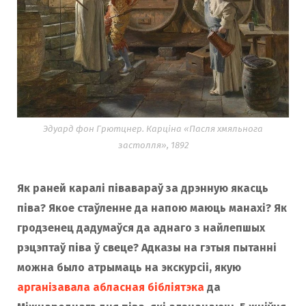
Эдуард фон Грютцнер. Карціна «Пасля хмяльнога
застолля», 1892
Як раней каралі півавараў за дрэнную якасць
піва? Якое стаўленне да напою маюць манахі? Як
гродзенец дадумаўся да аднаго з найлепшых
рэцэптаў піва ў свеце? Адказы на гэтыя пытанні
можна было атрымаць на экскурсіі, якую
арганізавала абласная бібліятэка
да