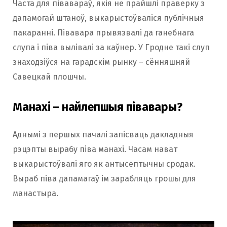
Часта для півавараў, якія не прайшлі праверку з
дапамогай штаноў, выкарыстоўваліся публічныя
пакаранні. Півавара прывязвалі да ганебнага
слупа і піва вылівалі за каўнер. У Гродне такі слуп
знаходзіўся на гарадскім рынку – сённяшняй
Савецкай плошчы.
Манахі – найлепшыя півавары?
Аднымі з першых пачалі запісваць дакладныя
рэцэпты вырабу піва манахі. Часам нават
выкарыстоўвалі яго як антысептычны сродак.
Выраб піва дапамагаў ім зарабляць грошы для
манастыра.