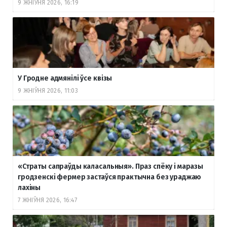
9 ЖНІЎНЯ 2026, 16:19
У Гродне адмянілі ўсе квізы
9 ЖНІЎНЯ 2026, 11:03
«Страты сапраўды каласальныя». Праз спёку і маразы
гродзенскі фермер застаўся практычна без ураджаю
лахіны
7 ЖНІЎНЯ 2026, 16:47