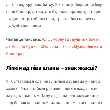
лічылі падарункам багоў. У Егіпце ў Неферціці быў
свой бровар, а тым, хто будаваў піраміды, штодня
выдавалі тры збаны піва, тры хлебы і па пучку
цыбулі з часнаком.
Чытайце таксама:
Ад шумераў і драўляных бочак
да Носеля Пупко і Olvi: рэпартаж з «Музея Лідскага
бровара»
Ліпкія ад піва штаны – знак якасці?
У IX стагоддзі людзі навучыліся дадаваць у напой
хмель. Рэцэпты былі рознымі і піва выходзіла не
заўсёды якасным. Таму людзі пачалі задумвацца
над больш дакладным вызначэннем якасці напою.