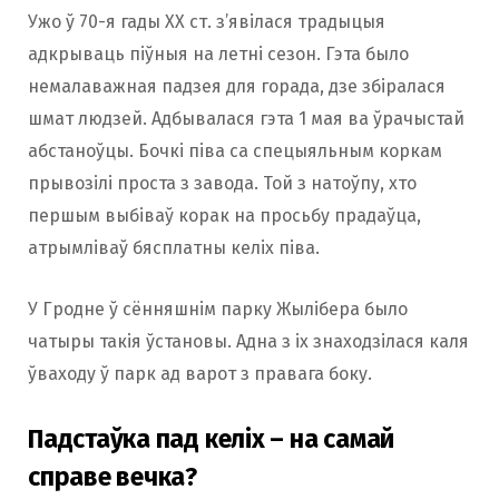
Ужо ў 70-я гады XX ст. з’явілася традыцыя
адкрываць піўныя на летні сезон. Гэта было
немалаважная падзея для горада, дзе збіралася
шмат людзей. Адбывалася гэта 1 мая ва ўрачыстай
абстаноўцы. Бочкі піва са спецыяльным коркам
прывозілі проста з завода. Той з натоўпу, хто
першым выбіваў корак на просьбу прадаўца,
атрымліваў бясплатны келіх піва.
У Гродне ў сённяшнім парку Жылібера было
чатыры такія ўстановы. Адна з іх знаходзілася каля
ўваходу ў парк ад варот з правага боку.
Падстаўка пад келіх – на самай
справе вечка?