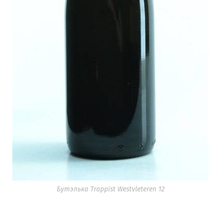
Бутэлька Trappist Westvleteren 12