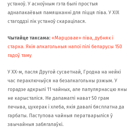
устаноў. У асноўным гэта былі простыя
аднапакаёвыя памяшканні для піцця піва. У XIX
стагоддзі лік устаноў скарацілася.
Чытайце таксама:
«Марцовае» піва, дубняк і
старка. Якія алкагольныя напоі пілі беларусы 150
гадоў таму
У XX-м, пасля Другой сусветнай, Гродна на нейкі
час пераключыўся на безалкагольны рэжым. У
горадзе адкрылі 11 чайных, але папулярнасцю яны
не карысталіся. Не дапамаглі нават 50 грам
печыва, цукерак і хлеба, якія давалі бясплатна да
гарбаты. Паступова чайныя ператварыліся ў
звычайныя забягалаўкі.