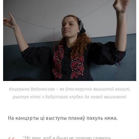
Кацярына Ваданосава – ва ўласнаручна вышытай кашулі,
рыхтуе ніткі з бабулінага клубка да новай вышыванкі
На канцэрты ці выступы планаў пакуль няма.
“Не тое, каб я была не гатова спяваць.