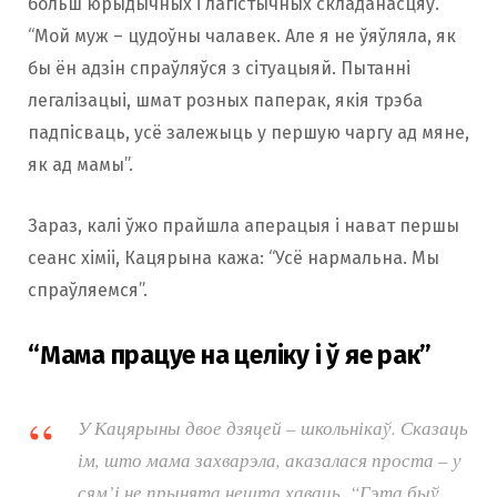
больш юрыдычных і лагістычных складанасцяў.
“Мой муж – цудоўны чалавек. Але я не ўяўляла, як
бы ён адзін спраўляўся з сітуацыяй. Пытанні
легалізацыі, шмат розных паперак, якія трэба
падпісваць, усё залежыць у першую чаргу ад мяне,
як ад мамы”.
Зараз, калі ўжо прайшла аперацыя і нават першы
сеанс хіміі, Кацярына кажа: “Усё нармальна. Мы
спраўляемся”.
“Мама працуе на целіку і ў яе рак”
У Кацярыны двое дзяцей – школьнікаў. Сказаць
ім, што мама захварэла, аказалася проста – у
сям’і не прынята нешта хаваць. “Гэта быў