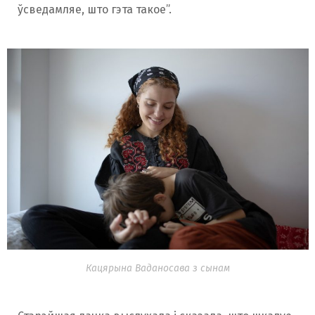
ўсведамляе, што гэта такое”.
Кацярына Ваданосава з сынам