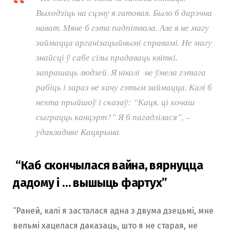
Выходзіць на сцэну я гатовая. Было б дарэчна
нават. Мяне б гэта падпітвала. Але я не магу
займацца арганізацыйнымі справамі. Не магу
знайсці ў сабе сілы прадаваць квіткі,
запрашаць людзей. Я ніколі не ўмела гэтага
рабіць і зараз не хачу гэтым займацца. Калі б
нехта прыйшоў і сказаў: “Каця, ці хочаш
сыграцць канцэрт?” Я б пагадзілася”, –
удакладняе Кацярына.
“Каб скончылася вайна, вярнуцца
дадому і … вышыць фартух”
“Раней, калі я засталася адна з двума дзецьмі, мне
вельмі хацелася даказаць, што я не старая, не