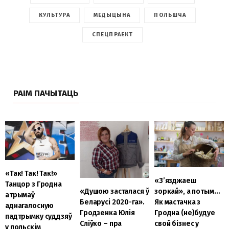
КУЛЬТУРА
МЕДЫЦЫНА
ПОЛЬШЧА
СПЕЦПРАЕКТ
РАІМ ПАЧЫТАЦЬ
«Так! Так! Так!»
«З’язджаеш
Танцор з Гродна
«Душою засталася ў
зоркай», а потым…
атрымаў
Беларусі 2020-га».
Як мастачка з
аднагалосную
Гродзенка Юлія
Гродна (не)будуе
падтрымку суддзяў
Сліўко – пра
свой бізнес у
у польскім