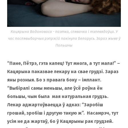
Кацярына Вадановаса - паэтка, спявачка і тэлевядоўца. У
час паслявыбарчых рэпрэсій пакінула Беларусь. Зараз жыве ў
Польшчы
“Пане, Пётрэ, гэта капец! Тут многа, а тут мала!” –
Кацярына паказвае лекару на свае грудзі. Зараз
яны розныя. Бо з правага боку – імплант.
“Выбіралі самы меньшы, але ўсё роўна ён
большы, чым была мая натуральная грудзь.
Лекар аджартоўваецца ў адказ: “Заробіш
грошай, зробіш і другую такую ж”. Насамрэч, тут
усім не да жартаў, бо ў Кацярыны рак грудзей.