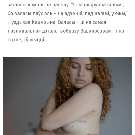
засталося менш за палову. “Гэта нязручна вельмі,
бо валасы паўсюль – на адзенні, пад нагамі, у ежы,”
– уздыхае Кацярына. Валасы – ці не самая
пазнавальная дэталь вобразу Ваданосавай – і на
сцэне, і ў жыцці.