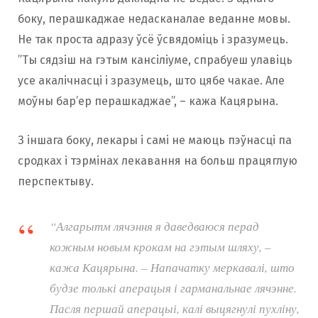
боку, перашкаджае недасканалае веданне мовы.
Не так проста адразу ўсё ўсвядоміць і зразумець.
”Ты сядзіш на гэтым кансіліуме, спрабуеш улавіць
усе акалічнасці і зразумець, што цябе чакае. Але
моўны бар’ер перашкаджае”, – кажа Кацярына.
З іншага боку, лекары і самі не маюць пэўнасці па
сродках і тэрмінах лекавання на больш працяглую
перспектыву.
“Алгарытм лячэння я даведваюся перад
кожным новым крокам на гэтым шляху, –
кажа Кацярына. – Напачатку меркавалі, што
будзе толькі аперацыя і гарманальнае лячэнне.
Пасля першай аперацыі, калі выцягнулі пухліну,