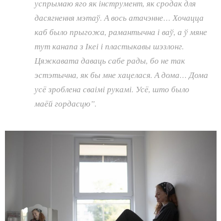
успрымаю яго як інструмент, як сродак для
дасягнення мэтаў. А вось атачэнне… Хочацца
каб было прыгожа, рамантычна і ваў, а ў мяне
тут канапа з Ікеі і пластыкавы шэзлонг.
Цяжкавата даваць сабе рады, бо не так
эстэтычна, як бы мне хацелася. А дома… Дома
усё зроблена сваімі рукамі. Усё, што было
маёй гордасцю”.