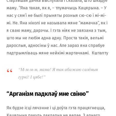
Старэйшая дачка выслухала і сказала, што шкадуе
маму. “Яна такая, як я, – тлумачыць Кацярына. – У
нас у сям’і не былі прыняты розныя сю-сю і мі-мі-
мі. Не. Яна ніколі не называла мяне “мамачка”, як і
я сваю маму, дарэчы. І гэта ніяк не звязана з тым,
што мы не любім адна адну. Проста такія, вельмі
дарослыя, адносіны ў нас. Але зараз яна спрабуе
падтрымліваць мяне нейкімі жартачкамі. Кшталту
“М-м-м-м, мама! Я так абажаю салёныя
гуркі! І цябе!”
“Арганізм падклаў мне свіню”
Як будзе ісці лячэнне і ці доўга гэта працягнецца,
Кацярына пакуль дакладна не ведае. З аднаго