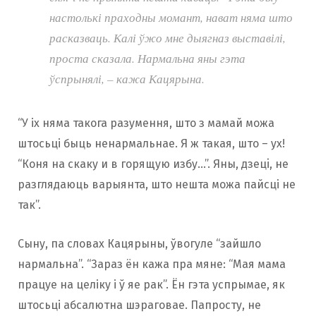
настолькі праходны момант, нават няма што
расказваць. Калі ўжо мне дыягназ выставілі,
проста сказала. Нармальна яны гэта
ўспрынялі, – кажа Кацярына.
“У іх няма такога разумення, што з мамай можа
штосьці быць ненармальнае. Я ж такая, што – ух!
“Коня на скаку и в горящую избу…”. Яны, дзецi, не
разглядаюць варыянта, што нешта можа пайсці не
так”.
Сыну, па словах Кацярыны, ўвогуле “зайшло
нармальна”. “Зараз ён кажа пра мяне: “Мая мама
працуе на целіку і ў яе рак”. Ён гэта успрымае, як
штосьці абсалютна шэраговае. Папросту, не