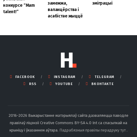
замежжа,
эміграцыі
конкурсе “Mam
валанцёрства і
talent!”
асабістае жыццё
FACEBOOK
INSTAGRAM
TELEGRAM
RSS
YOUTUBE
ВКОНТАКТЕ
2016-2026 Выкарыстанне матэрыялаў сайта дазваляецца паводле
правілаў ліцэнзіі Creative Commons BY-SA 4.0 Int са спасылкай на
крыніцу і ўказаннем аўтара.
Падрабязныя правілы перадруку тут
.