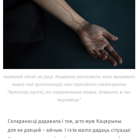
Чырвоная нітка на руцэ. Кацярына расказвала, што вышывала
нават пад кропельніцай, калі праходзіла хіміятэрапію:
“Катэтар гнуткі, то акуратненька можна. Навошта ж час
марнаваць”
Складанасці дадавала і тое, што муж Кацярыны
для яе дзяцей – айчым. І гэта магло дадаць сітуацыі