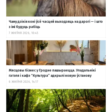
Чаму дзікія коні ўсё часцей выходзяць на дарогі — і што
з імі будуць рабіць
7 ЖНІЎНЯ 2026, 10:45
Мясцовы бізнес у Гродне пашыраецца. Уладальнікі
гатэля і кафэ “Культура” адкрылі новую ўстанову
6 ЖНІЎНЯ 2026, 14:17