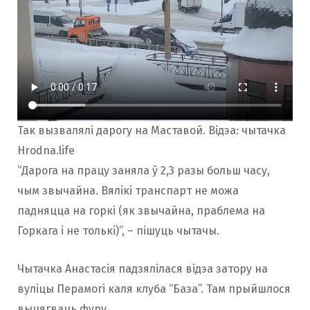
Так вызвалялі дарогу на Маставой. Відэа: чытачка
Hrodna.life
“Дарога на працу заняла ў 2,3 разы больш часу,
чым звычайна. Вялікі транспарт не можа
падняцца на горкі (як звычайна, праблема на
Горкага і не толькі)”, – пішуць чытачы.
Чытачка Анастасія падзялілася відэа затору на
вуліцы Перамогі каля клуба “База”. Там прыйшлося
выцягваць фуру.