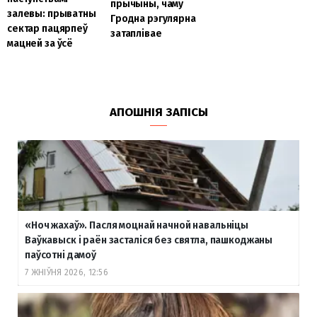
прычыны, чаму
залевы: прыватны
Гродна рэгулярна
сектар пацярпеў
затаплівае
мацней за ўсё
АПОШНІЯ ЗАПІСЫ
«Ноч жахаў». Пасля моцнай начной навальніцы
Ваўкавыск і раён засталіся без святла, пашкоджаны
паўсотні дамоў
7 ЖНІЎНЯ 2026, 12:56