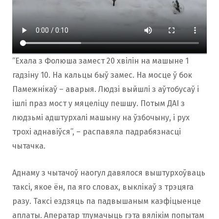
“Ехала з Фолюша замест 20 хвілін на машыне 1
гадзіну 10. На кальцы быў замес. На мосце ў бок
Памежнікаў – аварыя. Людзі выйшлі з аўтобусаў і
ішлі праз мост у мяцеліцу пешшу. Потым ДАІ з
людзьмі адштурхалі машыну на ўзбочыну, і рух
трохі аднавіўся”, – распавяла падрабязнасці
чытачка.
Аднаму з чытачоў наогул давялося выштурхоўваць
таксі, якое ён, па яго словах, выклікаў з трэцяга
разу. Таксі ездзяць па падвышаным каэфіцыенце
аплаты. Аператар тлумачыць гэта вялікім попытам