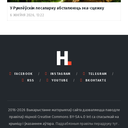
У Румлёўскім лесапарку абсталююць эка-сцежку
6 ЖНІЎНЯ 2026, 13:22
FACEBOOK
INSTAGRAM
TELEGRAM
RSS
YOUTUBE
ВКОНТАКТЕ
2016-2026 Выкарыстанне матэрыялаў сайта дазваляецца паводле
правілаў ліцэнзіі Creative Commons BY-SA 4.0 Int са спасылкай на
крыніцу і ўказаннем аўтара.
Падрабязныя правілы перадруку тут
.