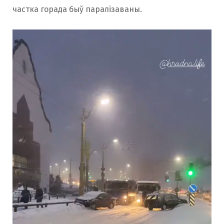
частка горада быў паралізаваны.