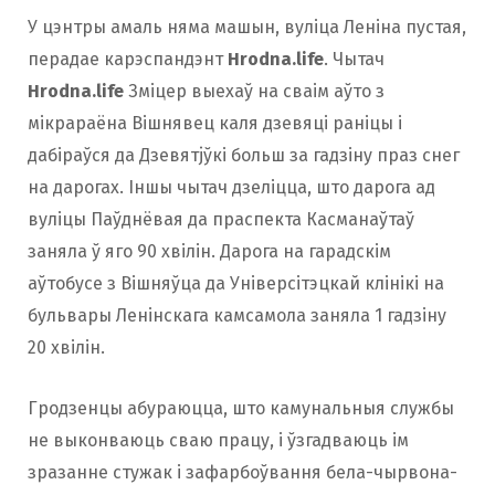
У цэнтры амаль няма машын, вуліца Леніна пустая,
перадае карэспандэнт
Hrodna.life
. Чытач
Hrodna.life
Зміцер выехаў на сваім аўто з
мікрараёна Вішнявец каля дзевяці раніцы і
дабіраўся да Дзевятjўкі больш за гадзіну праз снег
на дарогах. Іншы чытач дзеліцца, што дарога ад
вуліцы Паўднёвая да праспекта Касманаўтаў
заняла ў яго 90 хвілін. Дарога на гарадскім
аўтобусе з Вішняўца да Універсітэцкай клінікі на
бульвары Ленінскага камсамола заняла 1 гадзіну
20 хвілін.
Гродзенцы абураюцца, што камунальныя службы
не выконваюць сваю працу, і ўзгадваюць ім
зразанне стужак і зафарбоўвання бела-чырвона-