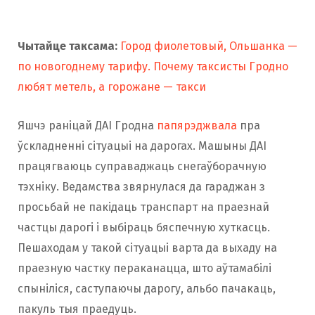
Чытайце таксама:
Город фиолетовый, Ольшанка —
по новогоднему тарифу. Почему таксисты Гродно
любят метель, а горожане — такси
Яшчэ раніцай ДАІ Гродна
папярэджвала
пра
ўскладненні сітуацыі на дарогах. Машыны ДАІ
працягваюць суправаджаць снегаўборачную
тэхніку. Ведамства звярнулася да гараджан з
просьбай не пакідаць транспарт на праезнай
частцы дарогі і выбіраць бяспечную хуткасць.
Пешаходам у такой сітуацыі варта да выхаду на
праезную частку пераканацца, што аўтамабілі
спыніліся, саступаючы дарогу, альбо пачакаць,
пакуль тыя праедуць.