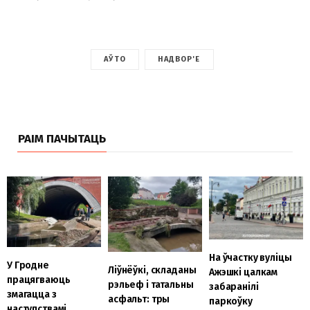
АЎТО
НАДВОР'Е
РАІМ ПАЧЫТАЦЬ
На ўчастку вуліцы
У Гродне
Ліўнёўкі, складаны
Ажэшкі цалкам
працягваюць
рэльеф і татальны
забаранілі
змагацца з
асфальт: тры
паркоўку
наступствамі