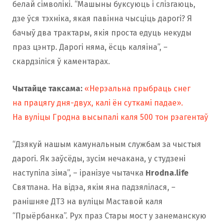
белай сімволікі. “Машыны буксуюць і слізгаюць,
дзе ўся тэхніка, якая павінна чысціць дарогі? Я
бачыў два трактары, якія проста едуць некуды
праз цэнтр. Дарогі няма, ёсць каляіна”, –
скардзіліся ў каментарах.
Чытайце таксама:
«Нерэальна прыбраць снег
на працягу дня-двух, калі ён суткамі падае».
На вуліцы Гродна высыпалі каля 500 тон рэагентаў
“Дзякуй нашым камунальным службам за чыстыя
дарогі. Як заўсёды, зусім нечакана, у студзені
наступіла зіма”, – іранізуе чытачка
Hrodna.life
Святлана. На відэа, якім яна падзялілася, –
ранішняе ДТЗ на вуліцы Маставой каля
“Прыёрбанка”. Рух праз Стары мост у занеманскую