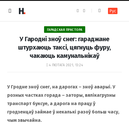
F
I
Рус
a
n
c
s
e
t
b
a
o
g
ГАРАДСКАЯ ПРАСТОРА
o
r
k
a
У Гародні зноў снег: гараджане
m
штурхаюць таксі, цягнуць фуру,
чакаюць камунальнікаў
4 ЛЮТАГА 2021, 13:24
У Гродне зноў снег, на дарогах – зноў аварыі. У
розных частках горада – заторы, вялікагрузны
транспарт буксуе, а дарога на працу ў
гродзенцаў займае ў некалькі разоў больш часу,
чым звычайна.