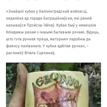
«Знайшлі кубак у Калінінградскай вобласці,
недалёка ад горада Баграціёнаўска, які раней
называўся Прэйсіш-Эйлаў. Кубак быў у нямецкім
бліндажы разам з іншымі бытавымі рэчамі. Відаць,
што гэта ручная праца, матэрыял падобны да
фаянсу паліванага. У кубка адбітая ручка», –
распавёў Віталь Сцяпанаў.