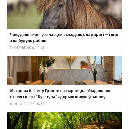
Чаму дзікія коні ўсё часцей выходзяць на дарогі — і што
з імі будуць рабіць
7 ЖНІЎНЯ 2026, 10:45
Мясцовы бізнес у Гродне пашыраецца. Уладальнікі
гатэля і кафэ “Культура” адкрылі новую ўстанову
6 ЖНІЎНЯ 2026, 14:17