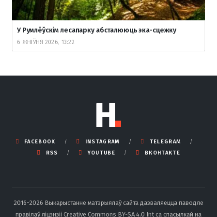
У Румлёўскім лесапарку абсталююць эка-сцежку
6 ЖНІЎНЯ 2026, 13:22
FACEBOOK
INSTAGRAM
TELEGRAM
RSS
YOUTUBE
ВКОНТАКТЕ
2016-2026 Выкарыстанне матэрыялаў сайта дазваляецца паводле
правілаў ліцэнзіі Creative Commons BY-SA 4.0 Int са спасылкай на