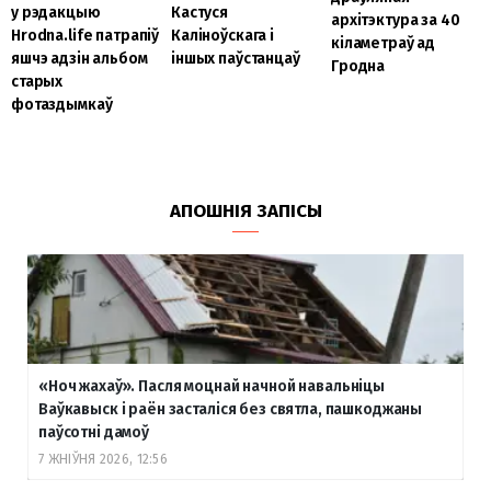
у рэдакцыю
Кастуся
архітэктура за 40
Hrodna.life патрапіў
Каліноўскага і
кіламетраў ад
яшчэ адзін альбом
іншых паўстанцаў
Гродна
старых
фотаздымкаў
АПОШНІЯ ЗАПІСЫ
«Ноч жахаў». Пасля моцнай начной навальніцы
Ваўкавыск і раён засталіся без святла, пашкоджаны
паўсотні дамоў
7 ЖНІЎНЯ 2026, 12:56