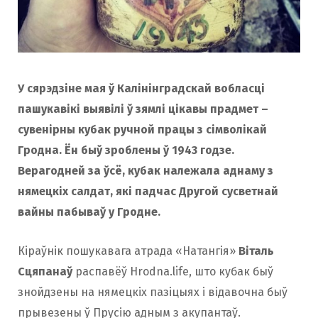
У сярэдзіне мая ў Калінінградскай вобласці
пашукавікі выявілі ў зямлі цікавы прадмет –
сувенірны кубак ручной працы з сімволікай
Гродна. Ён быў зроблены ў 1943 годзе.
Верагодней за ўсё, кубак належала аднаму з
нямецкіх салдат, які падчас Другой сусветнай
вайны пабываў у Гродне.
Кіраўнік пошукавага атрада «Натангія»
Віталь
Сцяпанаў
распавёў Hrodna.life, што кубак быў
знойдзены на нямецкіх пазіцыях і відавочна быў
прывезены ў Прусію адным з акупантаў.