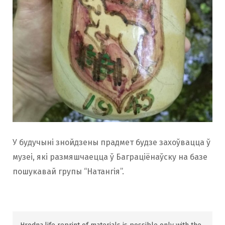
У будучыні знойдзены прадмет будзе захоўвацца ў
музеі, які размяшчаецца ў Баграціёнаўску на базе
пошукавай групы “Натангія”.