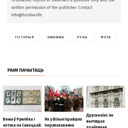
Hrodna.life reprint of materials is possible only with the
written permission of the publisher. Contact
info@hrodna.life
ГІСТОРЫЯ
ЗАМЕЖЖА
РЭЧЫ
ФОТА
РАІМ ПАЧЫТАЦЬ
Друскенікі: як
Вежа ў Румлёва і
Як у Вільні прайшло
выглядае
аптэка на Савецкай:
перапахаванне
драўляная