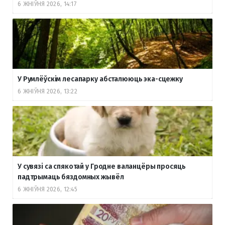
6 ЖНІЎНЯ 2026, 14:17
У Румлёўскім лесапарку абсталююць эка-сцежку
6 ЖНІЎНЯ 2026, 13:22
У сувязі са спякотай у Гродне валанцёры просяць
падтрымаць бяздомных жывёл
6 ЖНІЎНЯ 2026, 12:45