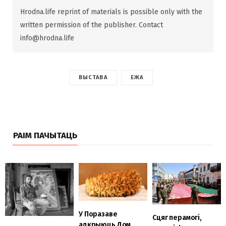
Hrodna.life reprint of materials is possible only with the
written permission of the publisher. Contact
info@hrodna.life
ВЫСТАВА
ЕЖА
РАІМ ПАЧЫТАЦЬ
У Поразаве
Сцяг перамогі,
адкрыюць Дом