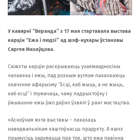
У кавярні “Веранда” з 17 мая стартавала выстава
карцін “Ежа і людзі” ад шэф-кухары ўстановы
Сяргея Махаўцова.
Сюжэты карцін раскрываюць узаемаадносіны
чалавека і ежы, пад розным вуглом паказваюць
значэнне афарызму “Есці, каб жыць, а не жыць,
каб есці” і тлумачаць, чаму падрыхтоўку і
ўжыванне ежы ўжо даўно ўзвялі ў ранг мастацтва.
«Асноўная мэта выставы – паказаць
наведвальнікам каштоўнасць прадукту. А яшчэ
прымусіць задумацца пра тое, што ежа павінна