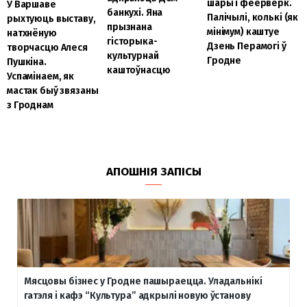
шары і феерверк.
У Варшаве
банкухі. Яна
Палічылі, колькі (як
рыхтуюць выставу,
прызнана
мінімум) каштуе
натхнёную
гісторыка-
Дзень Перамогі ў
творчасцю Алеся
культурнай
Гродне
Пушкіна.
каштоўнасцю
Успамінаем, як
мастак быў звязаны
з Гроднам
АПОШНІЯ ЗАПІСЫ
Мясцовы бізнес у Гродне пашыраецца. Уладальнікі
гатэля і кафэ “Культура” адкрылі новую ўстанову