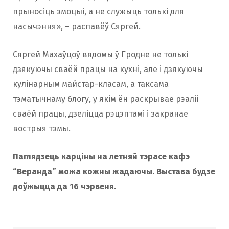
прыносіць эмоцыі, а не служыць толькі для
насычэння», – распавёў Сяргей.
Сяргей Махаўцоў вядомы ў Гродне не толькі
дзякуючы сваёй працы на кухні, але і дзякуючы
кулінарным майстар-класам, а таксама
тэматычнаму блогу, у якім ён раскрывае рэаліі
сваёй працы, дзеліцца рэцэптамі і закранае
вострыя тэмы.
Паглядзець карціны на летняй тэрасе кафэ
“Веранда” можа кожны жадаючы. Выстава будзе
доўжыцца да 16 чэрвеня.