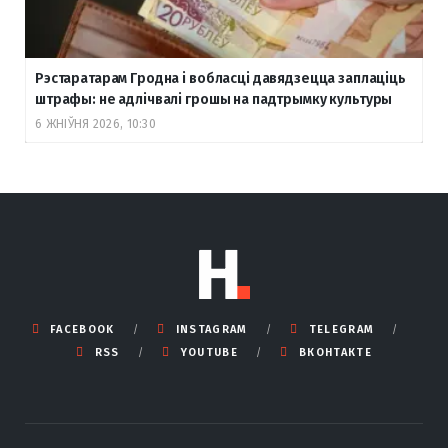
Рэстаратарам Гродна і вобласці давядзецца заплаціць
штрафы: не адлічвалі грошы на падтрымку культуры
6 ЖНІЎНЯ 2026, 10:30
FACEBOOK
INSTAGRAM
TELEGRAM
RSS
YOUTUBE
ВКОНТАКТЕ